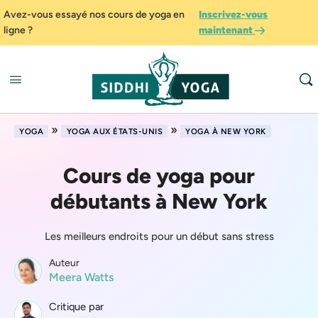
Avez-vous essayé nos cours de yoga en
Inscrivez-vous
ligne ?
maintenant
»
»
YOGA
YOGA AUX ÉTATS-UNIS
YOGA À NEW YORK
Cours de yoga pour
débutants à New York
Les meilleurs endroits pour un début sans stress
Auteur
Meera Watts
Critique par