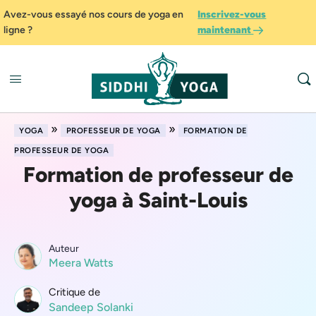
Avez-vous essayé nos cours de yoga en
Inscrivez-vous
ligne ?
maintenant
»
»
YOGA
PROFESSEUR DE YOGA
FORMATION DE
PROFESSEUR DE YOGA
Formation de professeur de
yoga à Saint-Louis
Auteur
Meera Watts
Critique de
Sandeep Solanki