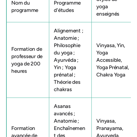
Nom du
Programme
yoga
programme
d'études
enseignés
Alignement ;
Anatomie ;
Philosophie
Vinyasa, Yin,
Formation de
du yoga ;
Yoga
professeur de
Ayurvéda ;
Accessible,
yoga de 200
Yin ; Yoga
Yoga Prénatal,
heures
prénatal ;
Chakra Yoga
Théorie des
chakras
Asanas
avancés ;
Anatomie ;
Vinyasa,
Formation
Enchaînemen
Pranayama,
avancée de
t des
Ayurveda,