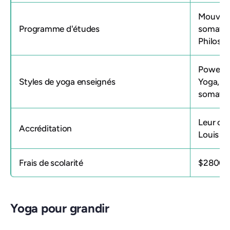
Mouveme
Programme d'études
somatiqu
Philosop
Power Yo
Styles de yoga enseignés
Yoga, Yo
somati
Leur
cen
Accréditation
Louis
es
Frais de scolarité
$2800
Yoga pour grandir