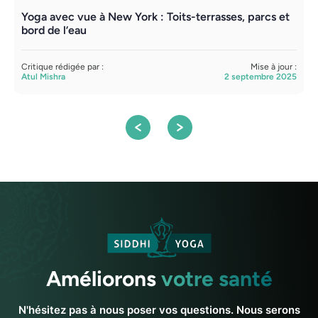
Yoga avec vue à New York : Toits-terrasses, parcs et
Y
bord de l’eau
C
S
Critique rédigée par :
Mise à jour :
Atul Mishra
2 septembre 2025
Améliorons
votre santé
N'hésitez pas à nous poser vos questions. Nous serons