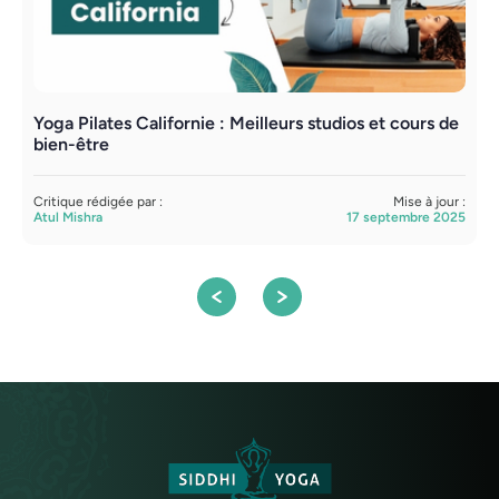
Yoga Pilates Californie : Meilleurs studios et cours de
F
bien-être
C
S
Critique rédigée par :
Mise à jour :
Atul Mishra
17 septembre 2025