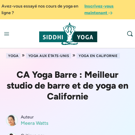
Avez-vous essayé nos cours de yoga en
Inscrivez-vous
ligne ?
maintenant
»
»
YOGA
YOGA AUX ÉTATS-UNIS
YOGA EN CALIFORNIE
CA Yoga Barre : Meilleur
studio de barre et de yoga en
Californie
Auteur
Meera Watts