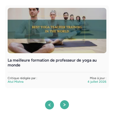
La meilleure formation de professeur de yoga au
F
monde
v
Critique rédigée par :
Mise à jour :
C
Atul Mishra
4 juillet 2026
S