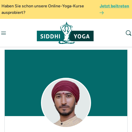
Haben Sie schon unsere Online-Yoga-Kurse
Jetzt beitreten
ausprobiert?