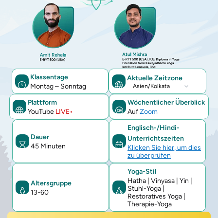
Klassentage
Aktuelle Zeitzone
Montag – Sonntag
Aktuelle
Zeitzone
Plattform
Wöchentlicher Überblick
YouTube
LIVE•
Auf
Zoom
Englisch-/Hindi-
Dauer
Unterrichtszeiten
45 Minuten
Klicken Sie hier, um dies
zu überprüfen
Yoga-Stil
Hatha | Vinyasa | Yin |
Altersgruppe
Stuhl-Yoga |
13-60
Restoratives Yoga |
Therapie-Yoga