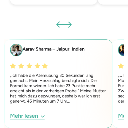
Aarav Sharma – Jaipur, Indien
„Ich habe die Atemübung 30 Sekunden lang
„Ung
gemacht. Mein Herzschlag beruhigte sich. Die
Momen
Formel kam wieder. Ich habe 23 Punkte mehr
Für e
erreicht als in der vorherigen Probe.“ Meine Mutter
Zwei
hat mich dazu gezwungen, deshalb war ich erst
sech
genervt. 45 Minuten um 7 Uhr…
der B
Mehr lesen
Meh