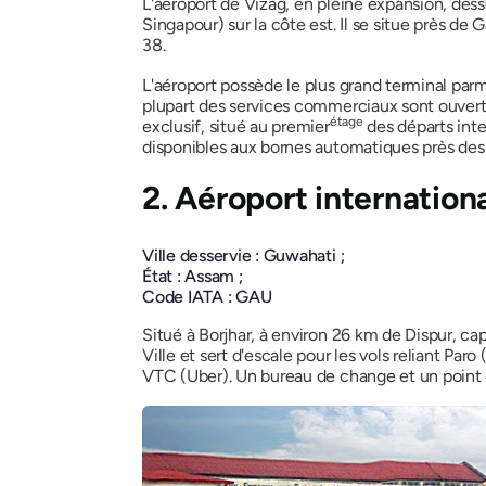
L'aéroport de Vizag, en pleine expansion, dess
Singapour) sur la côte est. Il se situe près d
38.
L'aéroport possède le plus grand terminal par
plupart des services commerciaux sont ouverts 
étage
exclusif, situé au premier
des départs inte
disponibles aux bornes automatiques près des 
2. Aéroport internation
Ville desservie : Guwahati ;
État : Assam ;
Code IATA : GAU
Situé à Borjhar, à environ 26 km de Dispur, c
Ville et sert d'escale pour les vols reliant Par
VTC (Uber). Un bureau de change et un point d'