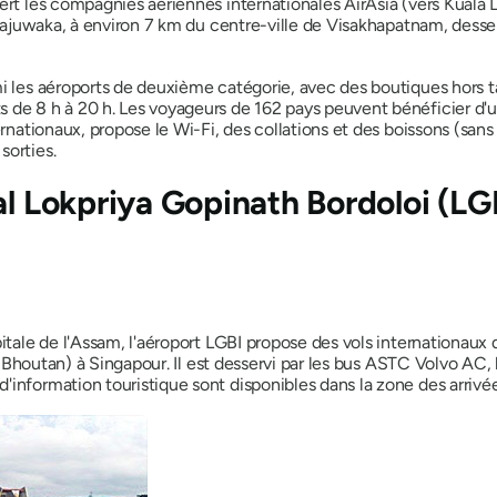
ert les compagnies aériennes internationales AirAsia (vers Kuala L
e Gajuwaka, à environ 7 km du centre-ville de Visakhapatnam, desse
mi les aéroports de deuxième catégorie, avec des boutiques hors 
de 8 h à 20 h. Les voyageurs de 162 pays peuvent bénéficier d'un 
rnationaux, propose le Wi-Fi, des collations et des boissons (sans
sorties.
al Lokpriya Gopinath Bordoloi (LG
apitale de l'Assam, l'aéroport LGBI propose des vols internationa
o (Bhoutan) à Singapour. Il est desservi par les bus ASTC Volvo AC, 
information touristique sont disponibles dans la zone des arrivées