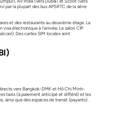
umpur), Air India (vers Dubaï) et Scoot (vers
rvi par la plupart des bus APSRTC de la série
taxes et des restaurants au deuxième étage. La
visa électronique à l'arrivée. Le salon CIP
 alcool). Des cartes SIM locales sont
BI)
ux directs vers Bangkok-DMK et Hô Chi Minh-
les taxis (à paiement anticipé et différé) et les
, ainsi que des espaces de transit (payants).