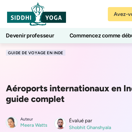
Avez-vo
Devenir professeur
Commencez comme débu
Cours de yoga en ligne
7 jours de bien-être
GUIDE DE VOYAGE EN INDE
Aéroports internationaux en In
guide complet
Auteur
Évalué par
Meera Watts
Shobhit Ghanshyala