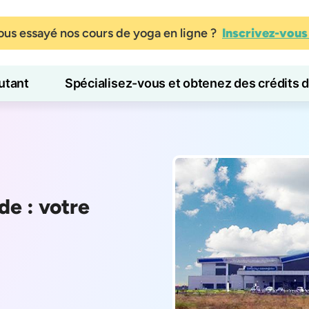
us essayé nos cours de yoga en ligne ?
Inscrivez-vou
tant
Spécialisez-vous et obtenez des crédits 
Blog
Apprendre
de : votre