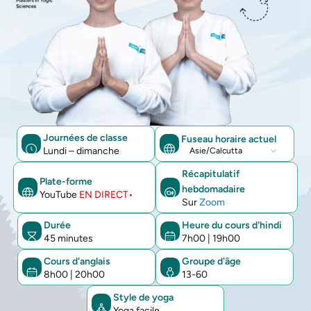
Journées de classe
Fuseau horaire actuel
Lundi – dimanche
Fuseau
horaire
Récapitulatif
Plate-forme
hebdomadaire
actuel
YouTube
EN DIRECT•
Sur
Zoom
Durée
Heure du cours d'hindi
45 minutes
7h00
|
19h00
Cours d'anglais
Groupe d'âge
8h00
|
20h00
13-60
Style de yoga
Yoga facile