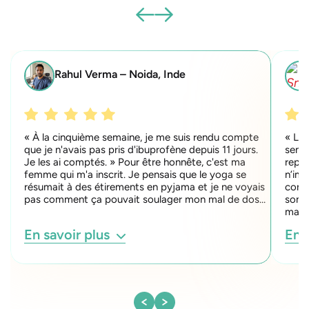
Rahul Verma – Noida, Inde
« À la cinquième semaine, je me suis rendu compte
« Le 
que je n'avais pas pris d'ibuprofène depuis 11 jours.
sent 
Je les ai comptés. » Pour être honnête, c'est ma
repo
femme qui m'a inscrit. Je pensais que le yoga se
n’imp
résumait à des étirements en pyjama et je ne voyais
conn
pas comment ça pouvait soulager mon mal de dos…
somme
mais
En savoir plus
En 