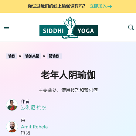
你试过我们的线上瑜伽课程吗？
立即加入
»
»
瑜伽
瑜伽类型
阴瑜伽
老年人阴瑜伽
主要益处、使用技巧和禁忌症
作者
沙利尼·梅农
由
Amit Rehela
审阅