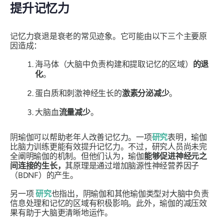
提升记忆力
记忆力衰退是衰老的常见迹象。它可能由以下三个主要原
因造成：
海马体（大脑中负责构建和提取记忆的区域）
的退
化
。
蛋白质和刺激神经生长的
激素分泌减少
。
大脑血
流量减少
。
阴瑜伽可以帮助老年人改善记忆力。一项
研究
表明，瑜伽
比脑力训练更能有效提升记忆力。不过，研究人员尚未完
全阐明瑜伽的机制。但他们认为，瑜伽
能够促进神经元之
间连接的生长，
其原理是通过增加脑源性神经营养因子
（BDNF）的产生。
另一项
研究
也指出，阴瑜伽和其他瑜伽类型对大脑中负责
信息处理和记忆的区域有积极影响。此外，瑜伽的减压效
果有助于大脑更清晰地运作。