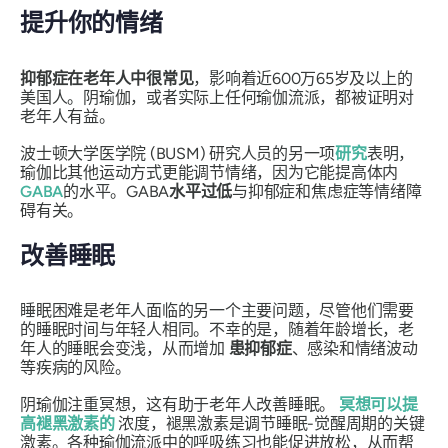
提升你的情绪
抑郁症在老年人中很常见
，影响着近600万65岁及以上的
美国人。阴瑜伽，或者实际上任何瑜伽流派，都被证明对
老年人有益。
波士顿大学医学院 (BUSM) 研究人员的另一项
研究
表明，
瑜伽比其他运动方式更能调节情绪，因为它能提高体内
GABA
的水平。GABA
水平过低
与抑郁症和焦虑症等情绪障
碍有关。
改善睡眠
睡眠困难是老年人面临的另一个主要问题，尽管他们需要
的睡眠时间与年轻人相同。不幸的是，随着年龄增长，老
年人的睡眠会变浅，从而增加
患抑郁症
、感染和情绪波动
等疾病的风险。
阴瑜伽注重冥想，这有助于老年人改善睡眠。
冥想可以提
高褪黑激素的
浓度，褪黑激素是调节睡眠-觉醒周期的关键
激素。各种瑜伽流派中的呼吸练习也能促进放松，从而帮