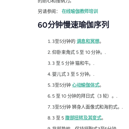
的耐心和接纳力。
另请参阅：
在线瑜伽教师培训
60分钟慢速瑜伽序列
3至5分钟的
调息和冥想
。
仰卧束角式 5 至 10 分钟。.
3 至 5 分钟 猫和牛。.
婴儿式 3 至 5 分钟。.
3至5分钟
心动瑜伽体式
。
5 至 10 分钟的拜日式（3 轮）。.
3至5分钟 狮身人面像式和海豹式。.
3 至 5
腹部扭转及其变式
背部垫枕，保持挺胸式3至5分钟。.