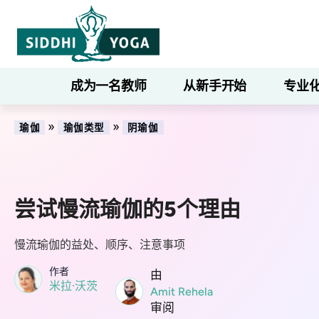
成为一名教师
从新手开始
专业
»
»
瑜伽
瑜伽类型
阴瑜伽
尝试慢流瑜伽的5个理由
慢流瑜伽的益处、顺序、注意事项
作者
由
米拉·沃茨
Amit Rehela
审阅