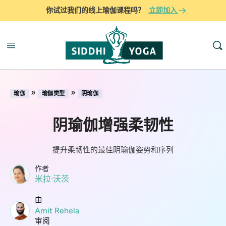
你试过我们的线上瑜伽课程吗？
立即加入
»
»
瑜伽
瑜伽类型
阴瑜伽
阴瑜伽增强柔韧性
提升柔韧性的最佳阴瑜伽姿势和序列
作者
米拉·沃茨
由
Amit Rehela
审阅