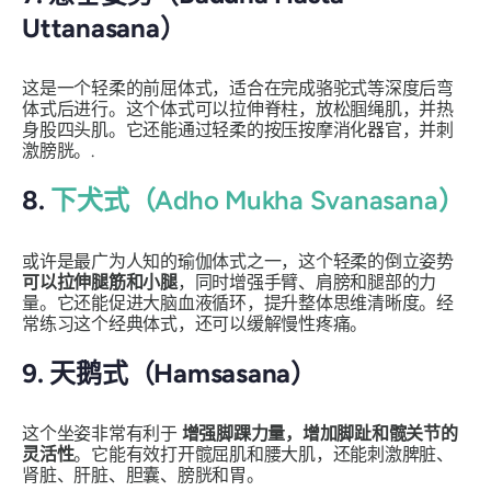
Uttanasana）
这是一个轻柔的前屈体式，适合在完成骆驼式等深度后弯
体式后进行。这个体式可以拉伸脊柱，放松腘绳肌，并热
身股四头肌。它还能通过轻柔的按压按摩消化器官，并刺
激膀胱。.
8.
下犬式（Adho Mukha Svanasana）
或许是最广为人知的瑜伽体式之一，这个轻柔的倒立姿势
可以拉伸腿筋和小腿
，同时增强手臂、肩膀和腿部的力
量。它还能促进大脑血液循环，提升整体思维清晰度。经
常练习这个经典体式，还可以缓解慢性疼痛。
9. 天鹅式（Hamsasana）
这个坐姿非常有利于
增强脚踝力量，增加脚趾和髋关节的
灵活性
。它能有效打开髋屈肌和腰大肌，还能刺激脾脏、
肾脏、肝脏、胆囊、膀胱和胃。