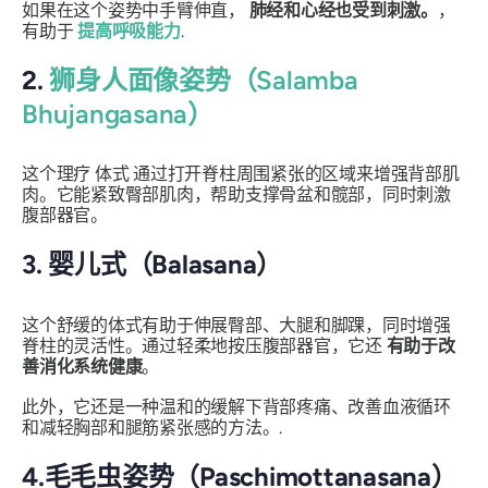
如果在这个姿势中手臂伸直，
肺经和心经也受到刺激。
，
有助于
提高呼吸能力
.
2.
狮身人面像姿势（Salamba
Bhujangasana）
这个理疗
体式
通过打开脊柱周围紧张的区域来增强背部肌
肉。它能紧致臀部肌肉，帮助支撑骨盆和髋部，同时刺激
腹部器官。
3. 婴儿式（Balasana）
这个舒缓的体式有助于伸展臀部、大腿和脚踝，同时增强
脊柱的灵活性。通过轻柔地按压腹部器官，它还
有助于改
善消化系统健康
。
此外，它还是一种温和的缓解下背部疼痛、改善血液循环
和减轻胸部和腿筋紧张感的方法。.
4.毛毛虫姿势（Paschimottanasana）