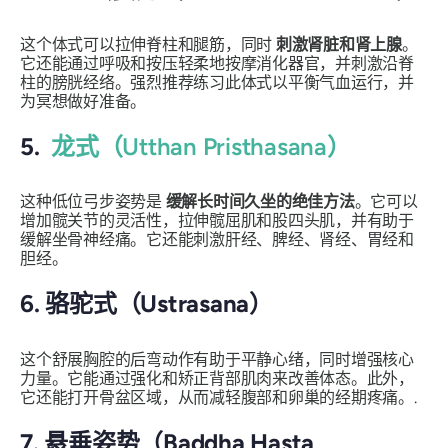
这个体式可以拉伸脊柱和腿筋，同时
刺激肾脏和肾上腺
。
它还能通过呼吸和按压轻柔地按摩消化器官，并刺激沿脊
柱的膀胱经络。强烈推荐练习此体式以平衡气血运行，并
为冥想做好准备。
5.
龙式（Utthan Pristhasana）
这种低位弓步姿势是
缓解长时间久坐的绝佳方法
。它可以
增加髋关节的灵活性，拉伸髋屈肌和股四头肌，并有助于
缓解坐骨神经痛。它还能刺激肝经、脾经、肾经、胃经和
胆经。
6. 骆驼式（Ustrasana）
这个舒展胸腔的后弯动作有助于平静心绪，同时增强核心
力量。它能通过强化和矫正背部肌肉来改善体态。此外，
它还能打开骨盆区域，从而减轻腹部和卵巢的经期疼痛。.
7. 悬垂姿势（Baddha Hasta