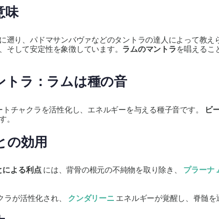
意味
紀に遡り、パドマサンバヴァなどのタントラの達人によって教え
、そして安定性を象徴しています。
ラムのマントラ
を唱えるこ
ントラ：ラムは種の音
ートチャクラを活性化し、エネルギーを与える種子音です。
ビ
す。
との効用
とによる利点
には、背骨の根元の不純物を取り除き、
プラーナ 
クラが活性化され、
クンダリーニ
エネルギーが覚醒し、脊髄を