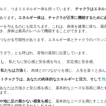
ールド、つまりエネルギー体を持っています。
チャクラはエネル
あります
。エネルギー体は、チャクラが正常に機能するために
ーを与えるのにも役立ちます。これは、身体を健康に保ち、最
き、身体は最高のレベルで機能することができます
。
つながる可能性があります。エネルギー体とチャクラのバラン
ラダラ」
とも呼ばれ、
背骨の基部
に位置しています。
たし
、
私たちに安心感と安全感を与え
、
安定感と安全感
。
、
私たちは力強く、
肉体とのつながりを感じ、人生を楽々と歩ん
ートチャクラは、あなたの肉体的なエネルギーと活力、そして
性
あなたは力強さと安心感を感じ、基本的なニーズを容易に満た
ます。.
や地に足の着かない感覚を感じ
、基本的なニーズを満たすこと
な問題
も経験するかもしれません。