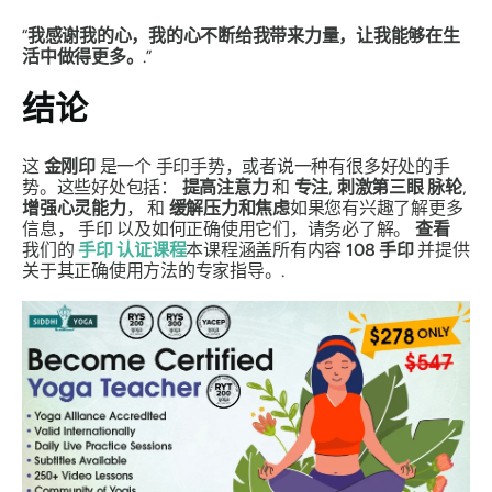
“
我感谢我的心，我的心不断给我带来力量，让我能够在生
活中做得更多。
.”
结论
这
金刚印
是一个
手印
手势，或者说一种有很多好处的手
势。这些好处包括：
提高注意力
和
专注
,
刺激第三眼
脉轮
,
增强心灵能力
， 和
缓解压力和焦虑
如果您有兴趣了解更多
信息，
手印
以及如何正确使用它们，请务必了解。
查看
我们的
手印
认证课程
本课程涵盖所有内容
108
手印
并提供
关于其正确使用方法的专家指导。.