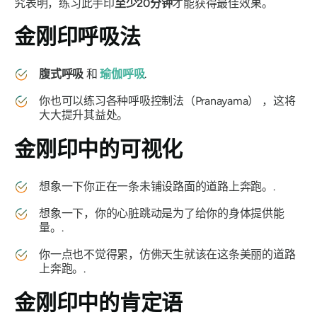
究表明，练习此
手印
至少20分钟
才能获得最佳效果。
金刚印
呼吸法
腹式呼吸
和
瑜伽呼吸
.
你也可以练习各种
呼吸控制法（Pranayama）
，这将
大大提升其益处。
金刚印
中的可视化
想象一下你正在一条未铺设路面的道路上奔跑。.
想象一下，你的心脏跳动是为了给你的身体提供能
量。.
你一点也不觉得累，仿佛天生就该在这条美丽的道路
上奔跑。.
金刚印
中的肯定语