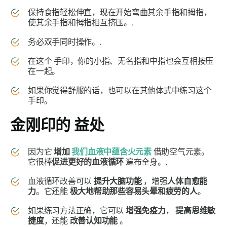
保持食指轻松伸直，现在开始弯曲其余手指和拇指，
使其余手指和拇指相互挤压。.
务必双手同时操作。.
在这个
手印
，你的小指、无名指和中指也会互相按压
在一起。
如果你觉得舒服的话，也可以在其他体式中练习这个
手印
。
金刚印的
益处
因为它
增加
我们血液中蕴含火元素
借助空气元素。
它很棒
促进更好的血液循环
遍布全身。.
血液循环改善可以
提升大脑功能
，增强
人体自愈能
力
。它还能
极大地帮助那些容易头晕和疲劳的人
。
如果练习方法正确，它可以
增强免疫力
，
提高思维敏
捷度
，还能
改善认知功能
。