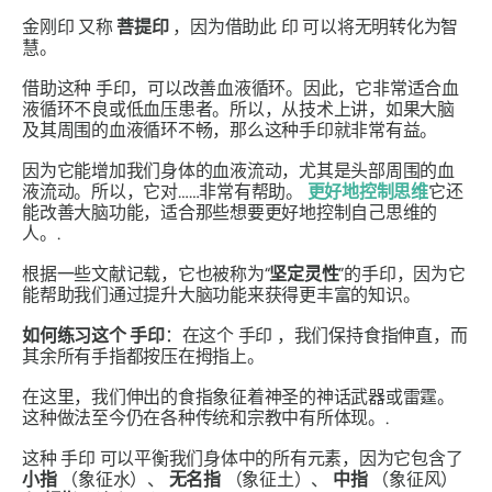
金刚印
又称
菩提印
，因为借助此
印
可以将无明转化为智
慧。
借助这种
手印
，可以改善血液循环。因此，它非常适合血
液循环不良或低血压患者。所以，从技术上讲，如果大脑
及其周围的血液循环不畅，那么这种手印就非常有益。
因为它能增加我们身体的血液流动，尤其是头部周围的血
液流动。所以，它对……非常有帮助。
更好地控制思维
它还
能改善大脑功能，适合那些想要更好地控制自己思维的
人。.
根据一些文献记载，它也被称为“
坚定灵性
”的
手印
，因为它
能帮助我们通过提升大脑功能来获得更丰富的知识。
如何练习这个
手印
：在这个
手印
，我们保持食指伸直，而
其余所有手指都按压在拇指上。
在这里，我们伸出的食指象征着神圣的神话武器或雷霆。
这种做法至今仍在各种传统和宗教中有所体现。.
这种
手印
可以平衡我们身体中的所有元素，因为它包含了
小指
（象征水）、
无名指
（象征土）、
中指
（象征风）