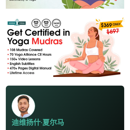
迪维扬什·夏尔马