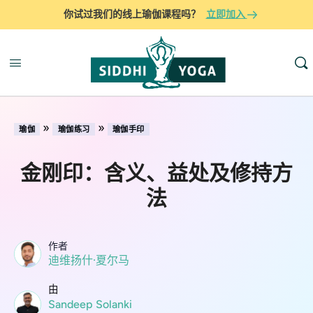
你试过我们的线上瑜伽课程吗？
立即加入
»
»
瑜伽
瑜伽练习
瑜伽手印
金刚印：含义、益处及修持方
法
作者
迪维扬什·夏尔马
由
Sandeep Solanki