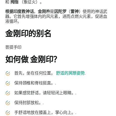
和
拇指
（象征火）。
根据印度教神话
，
金刚杵
是
因陀罗
（
雷神
）使用的神话武
器。它首先增强体内的风元素，进而点燃火元素，促进血
液循环。
金刚印
的别名
菩提手印
如何做
金刚印？
首先，坐在任何位置。
舒适的冥想姿势
.
保持颈椎和脊柱挺直。.
如果感觉舒适，请轻轻闭上眼睛。.
保持肘部放松。.
手舒适地放在膝盖上，掌心向上。.