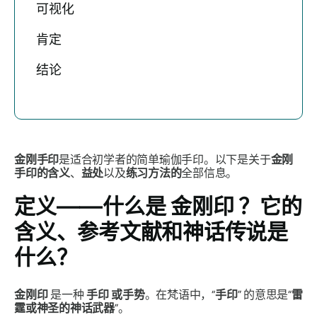
可视化
肯定
结论
金刚手印
是适合初学者的简单瑜伽
手印
。以下是关于
金刚
手印的
含义
、
益处
以及
练习方法的
全部信息。
定义——什么是
金刚印
？它的
含义、参考文献和神话传说是
什么？
金刚印
是一种
手印
或手势
。在梵语中，“
手印
”
的意思是“
雷
霆或神圣的神话武器
”。