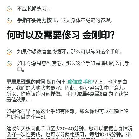
不应长期练习。.
手指不要用力按压
，这是身体不稳定的表现。
何时以及需要修习
金刚印
？
如果你想改善血液循环，那么可以练习这个
手印
。
如果你总是感到疲倦，那么这个
手印
是理想的入门
手
印
。
早晨是理想的时间
做任何事
瑜伽或
手印
早上，也就是白
天，我们的大脑状态最好。因此，你更容易集中注意力。
所以，你应该练习这样做。
手印
凌晨4点至6点
为了获得
最佳效果。.
如果你在早上做这个手印有困难，那么你
也
可以在晚上晚
些时候做这个
手印
。
建议每天练习此
手印
至少
30-40分钟
。您可以根据自身情况
选择一次性完成，也可以分两组练习，
每组10-15分钟
。研