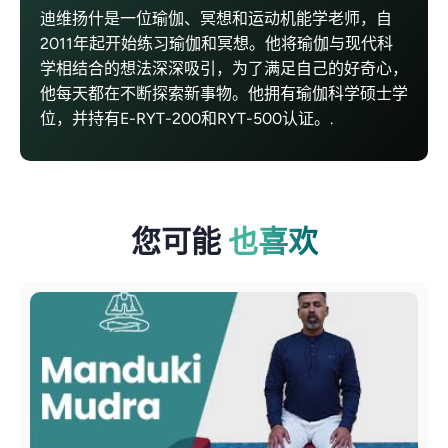
迪维扬什是一位瑜伽、冥想和运动机能学老师，自
2011年起开始练习瑜伽和冥想。他将瑜伽与现代科
学相结合的想法深深吸引，为了满足自己的好奇心，
他每天都在不断探索新事物。他拥有瑜伽科学硕士学
位，并持有E-RYT-200和RYT-500认证。.
您可能
也喜欢