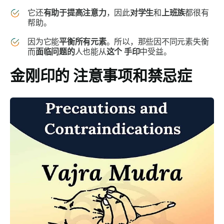
它还
有助于提高注意力
，因此
对学生
和
上班族
都很有
帮助。
因为它能
平衡所有元素
。所以，那些因不同元素失衡
而
面临问题的
人也能从
这个
手印
中受益。
金刚印的
注意事项和禁忌症