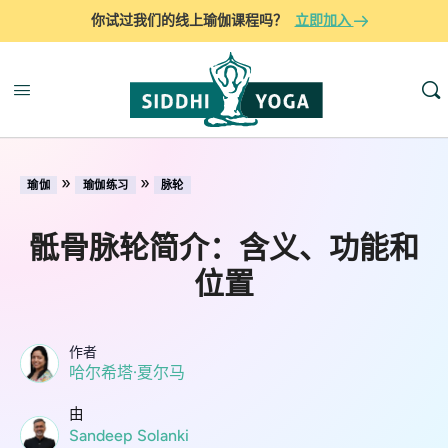
你试过我们的线上瑜伽课程吗？
立即加入
»
»
瑜伽
瑜伽练习
脉轮
骶骨脉轮简介：含义、功能和
位置
作者
哈尔希塔·夏尔马
由
Sandeep Solanki