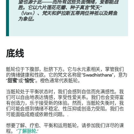
望也源于此——而所有这些负面情绪，爱都能战
胜。它以六片莲花花瓣、种子真言“
梵天
”
（Vam）、梵天和萨拉斯瓦蒂两位神祇以及鳄鱼
为象征。
底线
骶轮位于下腹部，肚脐下方。它与水元素相关，掌管我们
的情绪健康和性欲。它的梵文名称是“
Swadhisthana
”，意为
“
甜蜜
”或“
愉悦
”。橙色通常代表骶轮。
当骶轮处于平衡状态时，我们会感到自信而充满感性。我
们可以自由地表达情感，享受性爱关系。我们也会变得富
有创造力，乐于接受新的体验。然而，当骶轮失衡时，我
们可能会感到情绪不稳定、性压抑或创造力受阻。我们也
可能面临成瘾或依赖性问题。.
想要了解、疗愈、平衡和运用骶轮，请参加我们详尽的课
程。
‘
了解脉轮
.’