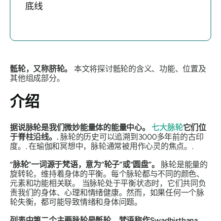
底线
骶轮，又称脐轮。
本文将探讨骶轮的含义、功能、位置及
其他组成部分。
介绍
据说脉轮是我们微妙能量体的能量中心。
七大脉轮
它们位
于脊柱沿线。.
脉轮的历史可以追溯到3000多年前的古印
度。.
在瑜伽和冥想中，脉轮通常被用作心灵的焦点。.
“脉轮”一词源于梵语，意为“轮子”或“圆盘”。
脉轮是能量的
旋转轮，维持着身体的平衡。每个脉轮都与不同的颜色、
元素和功能相关联。
当脉轮处于平衡状态时，它们共同负
责我们的身体、心理和情绪健康。然而，如果任何一个脉
轮失衡，都可能导致情绪和身体问题。
列表中第二个主要脉轮是骶轮，梵语称作Swadhisthana，