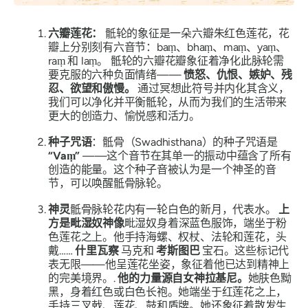
六瓣莲花：
骶轮的象征是一朵六瓣朱红色莲花，花
瓣上分别刻有六音节：baṃ、bhaṃ、maṃ、yaṃ、
raṃ 和 laṃ。
骶轮的六瓣花瓣象征着净化此脉轮需
要克服的六种负面情绪——
愤怒、仇恨、嫉妒、残
忍、欲望和傲慢。
通过冥想此符号并内化其含义，
我们可以净化并平衡骶轮，从而为我们的生活带来
更大的创造力、愉悦感和活力。
种子咒语
：骶骨（Swadhisthana）的种子咒语是
“Vaṃ”
——这个音节在其单一的振动中蕴含了所有
创造的能量。这个种子音被认为是一个神圣的音
节，可以唤醒骶骨脉轮。
神灵
骶骨脉轮花内有一轮白色的新月，代表水。
上
方是毗湿奴神像
毗湿奴身着深蓝色服饰，端坐于粉
色莲花之上。他手持海螺、权杖、法轮和莲花，头
戴……
什里瓦察
马克和
考斯图巴
宝石。这些标记代
表无限——他呈莲花坐姿，象征着他已达到精神上
的完美境界。.
他的力量源自女神拉基尼。
她肤色黝
黑，身着红色或白色长袍。她端坐于红莲花之上，
手持三叉戟、莲花、鼓和盾牌。她还象征着散发生