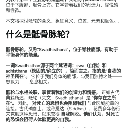
位于下腹部，耻骨上方。它掌管着我们的创造力、愉悦感
和性欲。
本文将探讨骶轮的含义、象征意义、位置、元素和颜色。.
什么是骶骨脉轮？
骶骨脉轮，又称“
Swadhisthana
”，位于脊柱底部，有助于
平衡身体的能量。
一词
Swadhisthan
源于两个梵语词：swa（自我）和
adhisthana（稳固的/确立的），简而言之，指的是“自我的
神圣所在”。
它位于我们身体的底部，与我们独特之处——
想象力——息息相关。
骶轮与水相关联，掌管着我们的创造力和情感。
正如古代
典籍所述，骶轮（梵文：Svadhisthana）是
“你存在之所
在”。
因此，
对死亡的恐惧也会阻碍我们
与此区域能量的
连接。古代瑜伽士，或称悉达（Siddhas），花费多年修行
来克服这种恐惧，以求获得
自我解脱。他们认为，对死亡
的恐惧会阻碍人体验更高的自我。