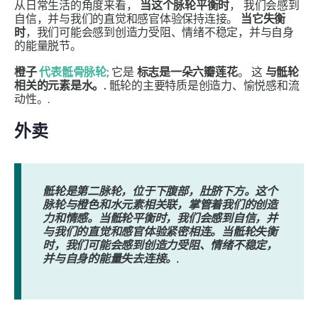
从日常生活的角度来看，
当这个脉轮平衡时
，
我们会感到
自信，并与我们的直觉和感官体验保持连接
。
当它失衡
时
，我们可能会感到创造力受阻、情绪不稳定，并与自身
的能量脱节。
橙子
代表骶骨脉轮
; 它是
标志是一朵六瓣莲花
。 这
与骶轮
相关的元素是水。.
骶轮的主要特质是创造力、愉悦感和流
动性。.
外卖
骶轮是第二脉轮，位于下腹部，肚脐下方。这个
脉轮与橙色和水元素相关联，掌管着我们的创造
力和情感。当骶轮平衡时，我们会感到自信，并
与我们的直觉和感官体验紧密相连。当骶轮失衡
时，我们可能会感到创造力受阻、情绪不稳定，
并与自身的能量失去连接。.