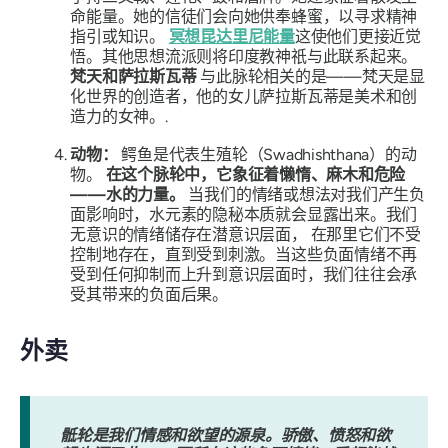
命能量。她的信徒们会向她供奉蜂蜜，以寻求精神
指引或知识。
冥想昆达里尼能量
这使他们更接近觉
悟。其他思想流派则将印度教神祇与此联系起来。
梵天和萨拉斯瓦蒂
与此脉轮相关的是——梵天是显
化世界的创造者，他的女儿萨拉斯瓦蒂是美术和创
造力的女神。.
动物：
鳄鱼是代表生殖轮（Swadhishthana）的动
物
。
在这个脉轮中，它象征着懒惰、麻木和危险
——水的力量。
当我们的情绪或想法对我们产生负
面影响时，水元素的隐秘本质就会显露出来。我们
无意识的情绪储存在潜意识层面，
在那里它们不受
控制地存在，直到受到刺激。当这些负面情绪不再
受到任何抑制而上升到意识层面时，我们往往会承
受其带来的负面后果。
外卖
骶轮是我们情感和欲望的源泉。骄傲、愤怒和欲