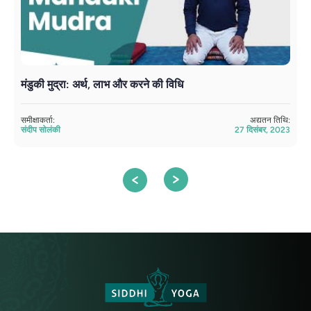
मंडुकी मुद्रा: अर्थ, लाभ और करने की विधि
य
समीक्षाकर्ता:
अद्यतन तिथि:
सम
संदीप सोलंकी
27 दिसंबर, 2023
सं