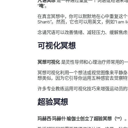
咒语冥想
是一种通过重复一个词语或短语来增
“
唵
”。
在真言冥想中，你可以默默地在心中重复这个
Shanti
”。然而，它也可以用英文，例如“I am light 
念诵咒语可以改善情绪、减轻压力、缓解焦虑
可视化冥想
冥想可视化
是灵性导师和心理治疗师常用的一
冥想可视化利用一个想法或视觉图像来平静身
想类似，因为它引导你运用五种感官去觉察特
许多专业教练运用可视化技巧来增强运动员的
超验冥想
玛赫西·玛赫什·瑜伽士创立了超验冥想（™）