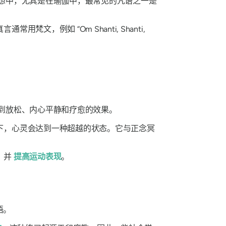
想中，尤其是在瑜伽中，最常见的咒语之一是
真言通常用梵文，例如
“Om Shanti, Shanti,
到放松、内心平静和疗愈的效果。
下，心灵会达到一种超越的状态。它与正念冥
，并
提高运动表现
。
语。