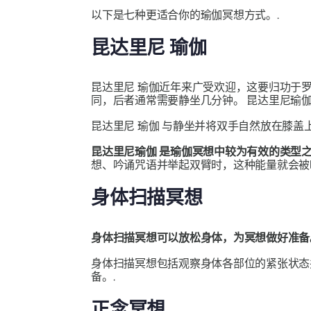
以下是七种更适合你的瑜伽冥想方式。.
昆达里尼
瑜伽
昆达里尼
瑜伽近年来广受欢迎，这要归功于罗
同，后者通常需要静坐几分钟。
昆达里尼瑜
昆达里尼
瑜伽
与静坐并将双手自然放在膝盖上
昆达里尼瑜伽
是瑜伽冥想中较为有效的类型
想、吟诵咒语并举起双臂时，这种能量就会
身体扫描冥想
身体扫描冥想可以放松身体，为冥想做好准备
身体扫描冥想包括观察身体各部位的紧张状态
备。.
正念冥想