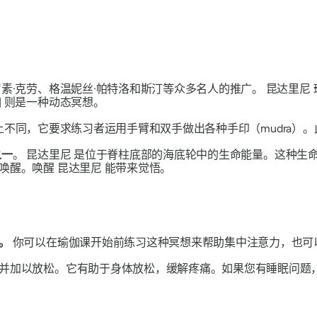
素·克劳、格温妮丝·帕特洛和斯汀等众多名人的推广。
昆达里尼
伽
则是一种动态冥想。
不同，它要求练习者运用手臂和双手做出各种手印（mudra）
之一
。
昆达里尼
是位于脊柱底部的海底轮中的生命能量。这种生
被唤醒。唤醒
昆达里尼
能带来觉悟。
。
你可以在瑜伽课开始前练习这种冥想来帮助集中注意力，也可
并加以放松。它有助于身体放松，缓解疼痛。如果您有睡眠问题