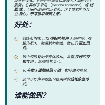
放松的体式，也是伸展髋部和腹股沟区域的绝佳
姿势。它类似于束角
（Baddha Konasana）
或
蝴
蝶
式
，但采用的是仰卧姿势。这个体式能够疗
愈
身心，带来清凉舒爽之感
。
好处：
仰卧束角式
可以
很好地拉伸
大腿内侧、腹
股沟肌肉、髋屈肌和膝盖，使它们
更加灵
活
。
这个姿势有助于身体放松，具有
良好的疗
愈作用
，能够放松身心。
它
有助于缓解经期
不适
，如疼痛和痉挛。
这可以作为瑜伽练习结束时的
放松恢复体
式
。
谁能做到？