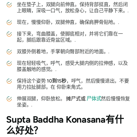
坐在垫子上，双腿向前伸直。保持背部挺直，然后闭
上眼睛，深吸一口气，放松身心，让自己平静下来。.
现在，慢慢仰卧，双腿伸直，确保肩胛骨贴地。.
接下来，弯曲膝盖，使脚底相对，并将它们靠在一
起，脚后跟靠近骨盆区域。.
双膝外侧着地，手掌朝向臀部附近的地面。.
现在轻轻吸气，呼气，感受大腿内侧的拉伸感，以及
膝盖触地的感觉。.
保持这个姿势
10到15秒
，呼气，然后慢慢退出，不要
用力拉扯腿部。在
仰卧束角式
。
伸展双腿，仰卧放松。
摊尸式或
尸体式
然后慢慢恢复
坐姿。.
Supta Baddha Konasana
有什
么好处？