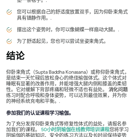
垫一条毯子。.
您可以根据自己的舒适度放置双手，因为仰卧束角式
具有镇静作用。.
摆出这个姿势时，你可以像蝴蝶一样扇动大腿。.
为了舒适起见，您也可以尝试坐姿
束角
式。
结论
仰卧束角式（Supta Baddha Konasana）或称仰卧束角式，
是结束一天忙碌后放松身心的绝佳瑜伽体式。这个体式对
睡眠有显著的改善作用，并能增强大腿内侧和膝盖的柔韧
性。它对缓解下背部疼痛和轻微不适也有益处。
消化问题
练习时配合呼吸和身体姿势，可以达到最佳效果，并为你
的神经系统充电和平衡。.
参加我们的认证课程学习瑜伽。
为了充分发挥仰卧束角式等修复性体式的益处，请报名参
加我们的课程。
50小时阴瑜伽在线教师培训课程
您将学习
阴瑜伽的基础知识、安全的练习方法以及长时间保持姿势