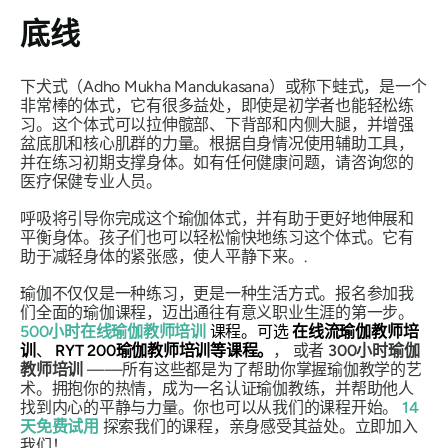
底线
下犬式（Adho Mukha Mandukasana）或称下蛙式
，是一个
非常棒的体式，它有很多益处，即使是初学者也能轻松练
习。这个体式可以拉伸髋部、下背部和内侧大腿，并增强
盆底肌和核心肌群的力量。根据自身情况使用辅助工具，
并在练习初期支撑身体。如有任何健康问题，请咨询您的
医疗保健专业人员。
呼吸将引导你完成这个瑜伽体式，并有助于更好地伸展和
平衡身体。孩子们也可以轻松愉快地练习这个体式。它有
助于减轻身体的紧张感，使人平静下来。.
瑜伽不仅仅是一种练习，更是一种生活方式。报名参加我
们全面的瑜伽课程，迈出通往有意义职业生涯的第一步。
500小时在线瑜伽教师培训
课程。可选
在线流瑜伽教师培
训
、
RYT 200瑜伽教师培训等课程。
， 或者
300小时瑜伽
教师培训
——所有这些都是为了帮助你掌握瑜伽教学的艺
术。拥抱你的热情，成为一名认证瑜伽教练，并帮助他人
找到内心的平静与力量。你也可以从我们的课程开始。
14
天免费试用
探索我们的课程，亲身感受其益处。立即加入
我们！