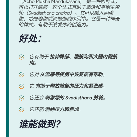
（Adho Mukha Mandukasana）
是一种俯卧式，
可以打开髋部。这个体式有助于激活和平衡生殖
轮（Svadisthana chakra）。它可以融入阴瑜
伽、哈他瑜伽或流瑜伽的序列中。它是一种神奇
的体式，有助于激发你的创造力。
好处：
它有助于
拉伸臀部、腹股沟和大腿内侧肌
肉
。
它对
从流感等疾病中恢复很有帮助
。
它
有助于释放髋部的压力和紧张感
。
它还会
刺激您的 Svadisthana 脉轮
。
它还能
消除压力和焦虑
。
谁能做到？