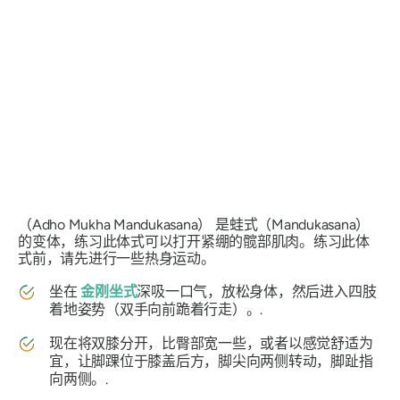
（Adho Mukha Mandukasana）
是蛙式（Mandukasana）
的变体，练习此体式可以打开紧绷的髋部肌肉。练习此体
式前，请先进行一些热身运动。
坐在
金刚坐式
深吸一口气，放松身体，然后进入四肢
着地姿势（双手向前跪着行走）。.
现在将双膝分开，比臀部宽一些，或者以感觉舒适为
宜，让脚踝位于膝盖后方，脚尖向两侧转动，脚趾指
向两侧。.