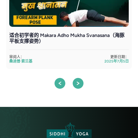
适合初学者的 Makara Adho Mukha Svanasana（海豚
E
平板支撑姿势）
审阅人：
更新日期：
桑迪普·索兰基
2025年7月5日