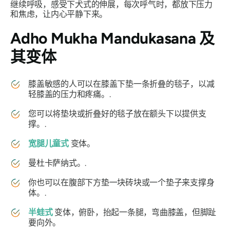
继续呼吸，感受下犬式的伸展，每次呼气时，都放下压力
和焦虑，让内心平静下来。
Adho Mukha Mandukasana
及
其变体
膝盖敏感的人可以在膝盖下垫一条折叠的毯子，以减
轻膝盖的压力和疼痛。.
您可以将垫块或折叠好的毯子放在额头下以提供支
撑。.
宽腿儿童式
变体。
曼杜卡萨纳式。.
你也可以在腹部下方垫一块砖块或一个垫子来支撑身
体。.
半蛙式
变体，俯卧，抬起一条腿，弯曲膝盖，但脚趾
要向外。