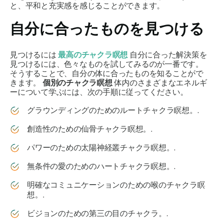
と、平和と充実感を感じることができます。
自分に合ったものを見つける
見つけるには
最高のチャクラ瞑想
自分に合った解決策を
見つけるには、色々なものを試してみるのが一番です。
そうすることで、自分の体に合ったものを知ることがで
きます。
個別のチャクラ瞑想
体内のさまざまなエネルギ
ーについて学ぶには、次の手順に従ってください。
グラウンディングのためのルートチャクラ瞑想。.
創造性のための仙骨チャクラ瞑想。.
パワーのための太陽神経叢チャクラ瞑想。.
無条件の愛のためのハートチャクラ瞑想。.
明確なコミュニケーションのための喉のチャクラ瞑
想。.
ビジョンのための第三の目のチャクラ。.