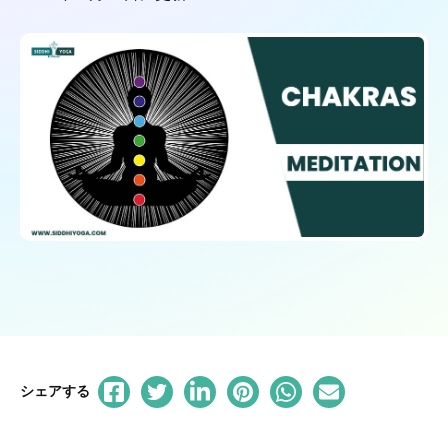
シェアする