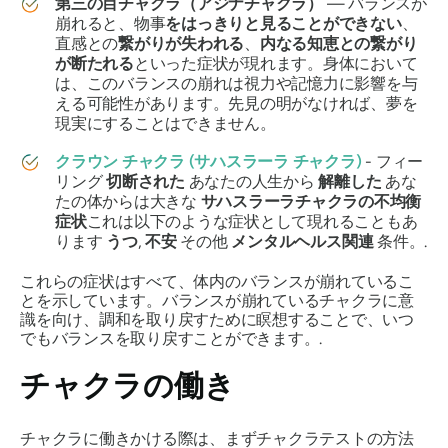
第三の目チャクラ（
アジナチャクラ
）
— バランスが
崩れると、物事
をはっきりと見ることができない
、
直感との
繋がりが失われる
、
内なる知恵との繋がり
が断たれる
といった症状が現れます。身体において
は、このバランスの崩れは視力や記憶力に影響を与
える可能性があります。先見の明がなければ、夢を
現実にすることはできません。
クラウン チャクラ (
サハスラーラ チャクラ
)
- フィー
リング
切断された
あなたの人生から
解離した
あな
たの体からは大きな
サハスラーラチャクラの不均衡
症状
これは以下のような症状として現れることもあ
ります
うつ
,
不安
その他
メンタルヘルス関連
条件。.
これらの症状はすべて、体内のバランスが崩れているこ
とを示しています。バランスが崩れているチャクラに意
識を向け、調和を取り戻すために瞑想することで、いつ
でもバランスを取り戻すことができます。.
チャクラの働き
チャクラに働きかける際は、まずチャクラテストの方法