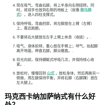
现在吸气，弯曲右腿，将上半身向右侧扭转。同
时，将双手也放到右侧的地板上（就像
侧乌鸦
式
），进入四柱支撑式。
保持呼吸，弯曲肘部，将左脚放在上臂（左臂）
上，靠近肩膀。.
不要将右大腿放在左手上臂上休息（收拢）。.
吸气，身体前倾，重心放在手臂上；呼气，抬起脚
离开地面，伸直右腿，脚尖绷直。.
目光向前，保持蜻蜓式呼吸几次，并保持核心收
紧。.
放松时，慢慢回到
山式
，放松身体，然后再换另一
侧做，用左腿保持平衡，并将右脚（右脚踝）放在
左大腿上。
玛克西卡纳加萨纳
式有什么好
处？