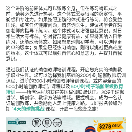
这个进阶的前屈体式可以锻炼全身，但在练习蜻蜓式之
前，请务必先进行热身。这个体式需要很强的稳定性、平
衡感和专注力。如果按照正确的体式进行练习，将会受益
匪浅。如有任何健康问题，请咨询医生。建议初学者在瑜
伽老师的指导下练习。这个体式可以增强自我意识，对日
常生活大有裨益。它对背部健康有益，如果将其纳入日常
练习，还能改善体态。如果您是瑜伽初学者，可以选择更
简单的版本；如果您已经练习瑜伽，则可以挑战更高难度
的版本。这个体式可以增强自信心和意志力，并提升自我
意识。.
通过我们认证的瑜伽教师培训课程，开启您充实的瑜伽教
学职业生涯。您可以选择我们基础的200小时瑜伽教师培训
课程、进阶的300小时瑜伽教师培训课程，或内容全面的
500小时瑜伽教师培训课程以及
50小时椅子瑜伽继续教育
培训
——所有课程均获得美国瑜伽联盟认证。沉浸于瑜伽
哲学、解剖学、教学方法等领域。把握机会，成为一名认
证瑜伽教练，并激励他人走上健康之路。立即报名参加为
期
14天的瑜伽挑战
课程，开启一段蜕变之旅！