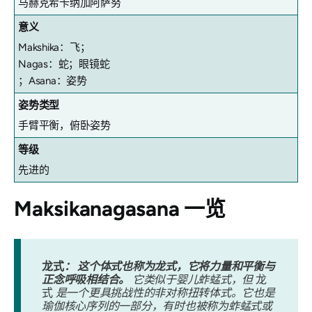
马赫克希卡纳加阿萨努
意义
Makshika：飞；
Nagas：蛇；眼镜蛇
；Asana：姿势
姿势类型
手臂平衡，俯卧姿势
等级
先进的
Maksikanagasana
一览
龙式
：
这个体式也称为龙式，它将力量和平衡与
正念呼吸相结合。
它类似于婴儿蚱蜢式，但
龙
式
是一个更具挑战性的非对称扭转体式。它也是
瑜伽核心序列的一部分，有时也被称为蚱蜢式或