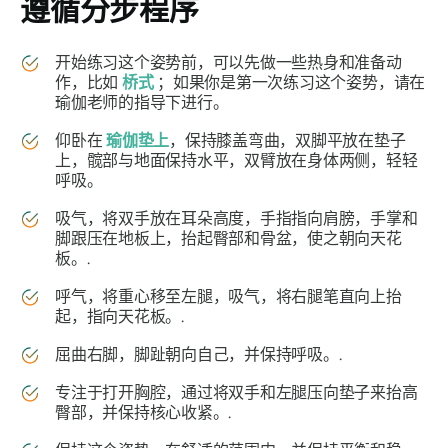
遵循分步程序
开始练习这个姿势前，可以先做一些热身和准备动
作，比如
桥式
；如果你是第一次练习这个姿势，请在
瑜伽老师的指导下进行。
仰卧在
瑜伽垫上
，保持膝盖弯曲，双脚平放在垫子
上，髋部与地面保持水平，双臂放在身体两侧，轻轻
呼吸。
吸气，将双手放在耳朵高度，手指指向肩膀，手掌和
脚跟压在地板上，抬起臀部和骨盆，使之朝向天花
板。.
呼气，将重心移至左腿，吸气，将右腿笔直向上抬
起，指向天花板。.
屈曲右脚，脚趾朝向自己，并保持呼吸。.
专注于打开胸腔，通过将双手和左腿压向垫子来抬高
臀部，并保持核心收紧。.