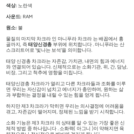
색상:
노란색
사운드:
RAM
원소:
불
물질의 마지막
차크라
인
마니푸라
차크라
는 배꼽에서 흉
골까지, 즉
태양신경총
부위에 위치합니다 .
마니푸라는
산
스크리트어로 '빛나는 보석'을 의미합니다.
태양
신경총 차크라는
자존감, 가치관, 내면의 힘과 에너지
와 연결되어 있습니다. 신체적으로는 소화기관, 위, 간, 담낭,
비장, 그리고 척추에 영향을 미칩니다.
태양신경총 차크라가
열리고 다른 차크라들과 조화를 이루
면 우리는 자신감이 넘치고 에너지가 충만하며, 원하는 삶
과 부합하는 결정을 내릴 수 있는 힘을 얻게 됩니다.
하지만 제3
차크라가
막히면 우리는 의사결정에 어려움을
겪고, 자존감이 떨어지며, 정체된 느낌을 받기 시작합니다.
소화 기능은 제3
차크라
의 상태를 알 수 있는 가장 좋은 신
체적 방법 중 하나입니다 . 소화력(
아그니
)이 약해지면 육