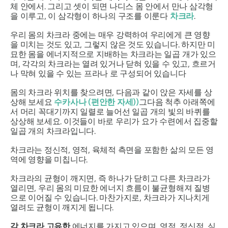
체 안에서. 그리고 셋이 되면
나디스
몸 안에서 만나 삼각형
을 이루고, 이 삼각형이 하나의 구조를 이룬다
차크라
.
우리 몸의 차크라 중에는 매우 강력하여 우리에게 큰 영향
을 미치는 것도 있고, 그렇지 않은 것도 있습니다. 하지만 미
묘한 몸을 에너지적으로 지배하는 차크라는 일곱 개가 있으
며, 각각의 차크라는 열려 있거나 닫혀 있을 수 있고, 흐르거
나 막혀 있을 수 있는 프라나
로
구성되어 있습니다
몸의 차크라 위치를 찾으려면, 다음과 같이 앉은 자세를 상
상해 보세요
수카사나
(편안한 자세)
)
그다음 척추 아래쪽에
서 머리 꼭대기까지 일렬로 늘어선 일곱 개의 빛의 바퀴를
상상해 보세요. 이것들이 바로 우리가 요가 수련에서 집중할
일곱 개의 차크라입니다.
차크라는 정신적, 영적, 육체적 측면을 포함한 삶의 모든 영
역에 영향을 미칩니다.
차크라의 균형이 깨지면, 즉 하나가 닫히고 다른 차크라가
열리면, 우리 몸의 미묘한 에너지 흐름이 불균형해져 질병
으로 이어질 수 있습니다. 마찬가지로, 차크라가 지나치게
열려도 균형이 깨지게 됩니다.
각
차크라
고유한
에너지를 가지고 있으며, 영적, 정신적, 심