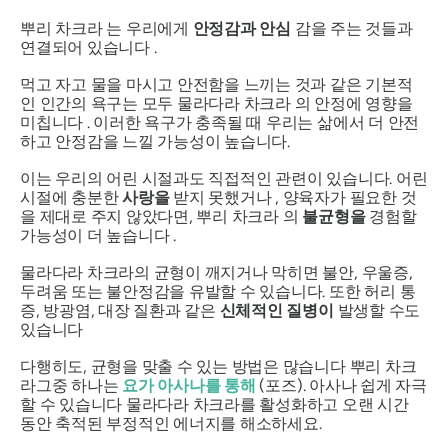
뿌리 차크라
는 우리에게
안정감과 안심
감을 주는 것들과
연결되어 있습니다 .
먹고 자고 물을 마시고 안전함을 느끼는 것과 같은 기본적
인 인간의 욕구는 모두
물라다라
차크라
의 안정에 영향을
미칩니다 . 이러한 욕구가 충족될 때 우리는 삶에서 더 안전
하고 안정감을 느낄 가능성이 높습니다.
이는 우리의 어린 시절과도 직접적인 관련이 있습니다. 어린
시절에 충분한
사랑을
받지 못했거나 , 양육자가 필요한 것
을 제대로 주지 않았다면,
뿌리 차크라
의
불균형을
경험할
가능성이 더 높습니다 .
물라다라
차크라의
균형이 깨지거나 막히면 불안, 우울증,
두려움 또는 불안정감을 유발할 수 있습니다. 또한 허리 통
증, 방광염, 대장 질환과 같은
신체적인 질병이
발생할 수도
있습니다
다행히도, 균형을 맞출 수 있는 방법은 많습니다
뿌리 차크
라
그중 하나는
요가
아사나를
통해
(포즈).
아사나
쉽게 자극
할 수 있습니다
물라다라
차크라를 활성화하고 오랜 시간
동안 축적된 부정적인 에너지를 해소하세요.