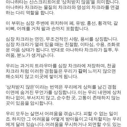
아나하타는
산스크리트어로 '상처받지 않음'을 의미합니다.
아나하타
차크라는
물질의 차크라와 영성의 차크라를 연결
하는 다리 역할을 합니다.
이 부위는 심장 주변에 위치하며 폐, 유방, 흉선, 횡격막, 갈
비뼈, 어깨를 거쳐 팔과 손까지 포함합니다.
심장
차크라는
연민, 무조건적인 사랑, 용서를 상징합니다.
심장 차크라가 열려 있을 때는 친절함, 이타심, 수용, 조화로
운 마음 상태가 됩니다. 반대로
아나하타 차크라가
질투, 두
려움, 분노가 생겨납니다.
우리는 과거의 트라우마를 심장 차크라에 저장하며,
천골
차크라
처럼 이러한 경험들은 우리가
깊이
느끼지 않으면
해소되지 않고 이곳에 쌓이게 됩니다.
'상처받지 않은'이라는 번역은 우리에게 상처를 남긴 경험
이면에 숨겨진 무언가를 상징합니다. 이는 우리 내면에 상처
하나 없이, 부서지지 않고, 순수한 곳, 고통이 존재하지 않는
곳이 있음을 암시합니다.
우리 모두는 살면서 어려움을 겪습니다. 피할 수 없는 일이
죠. 하지만 그 어려움을 어떻게 받아들이고 대처할지는 우리
에게 달려 있습니다. 어려움을 무시하거나 외면할 수도 있는