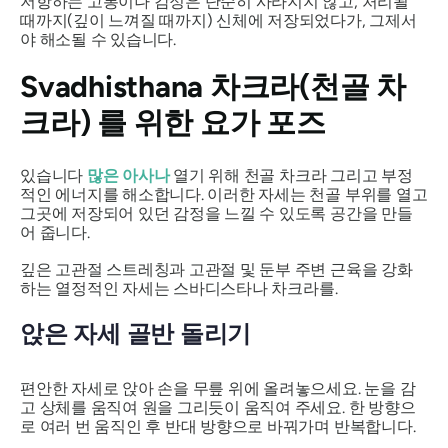
저항하는 고통이나 감정은 단순히 사라지지 않고, 처리될
때까지(깊이 느껴질 때까지) 신체에 저장되었다가, 그제서
야 해소될 수 있습니다.
Svadhisthana
차크라(천골 차
크라) 를 위한 요가 포즈
있습니다
많은
아사나
열기 위해
천골 차크라
그리고 부정
적인 에너지를 해소합니다. 이러한 자세는 천골 부위를 열고
그곳에 저장되어 있던 감정을 느낄 수 있도록 공간을 만들
어 줍니다.
깊은 고관절 스트레칭과 고관절 및 둔부 주변 근육을 강화
하는 열정적인 자세는
스바디스타나 차크라를
.
앉은 자세 골반 돌리기
편안한 자세로 앉아 손을 무릎 위에 올려놓으세요. 눈을 감
고 상체를 움직여 원을 그리듯이 움직여 주세요. 한 방향으
로 여러 번 움직인 후 반대 방향으로 바꿔가며 반복합니다.