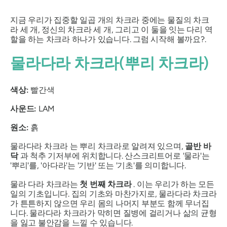
지금 우리가 집중할 일곱 개의 차크라 중에는 물질의 차크
라 세 개, 정신의 차크라 세 개, 그리고 이 둘을 잇는 다리 역
할을 하는 차크라 하나가 있습니다. 그럼 시작해 볼까요?.
물라다라
차크라(뿌리 차크라)
색상:
빨간색
사운드:
LAM
원소:
흙
물라다라
차크라 는 뿌리 차크라로 알려져 있으며,
골반 바
닥
과 척추 기저부에 위치합니다. 산스크리트어로 '물라'는
'뿌리'를, '아다라'는 '기반' 또는 '기초'를 의미합니다.
물라
다라
차크라는
첫 번째 차크라
. 이는 우리가 하는 모든
일의 기초입니다. 집의 기초와 마찬가지로, 물라다라 차크라
가 튼튼하지 않으면 우리 몸의 나머지 부분도 함께 무너집
니다. 물라다라 차크라가 막히면 질병에 걸리거나 삶의 균형
을 잃고 불안감을 느낄 수 있습니다.