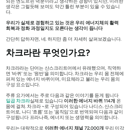
되는 엔도르핀 덕분이라고 생각하는 경향이 있지만, 이러한
생각은 그럴듯해 보여도 약간 틀린 부분이 있을 수 있습니
다.
우리가 실제로 경험하고 있는 것은 우리 에너지체의 활력
회복과 정화 과정일지도 모른다는 생각이 듭니다
간단히 답하자면, 네. 하지만 좀 더 자세히 살펴보겠습니다.
차크라란 무엇인가요?
차크라라는
단어는 산스크리트어에서 유래했으며, 직역하
면 '바퀴' 또는 '원반'을 의미합니다. 차크라는 우리 몸 전체에
퍼져 있는 에너지 바퀴이며, 미묘체라고 불리는 우리 몸의
구성 요소입니다.
주류 요가에서는 주로 다음과 같은 이야기를 듣게 됩니다
일곱 차크라
실제로 있습니다
이러한 에너지 바퀴 114개
온
몸에 걸쳐.
차크라
~로 구성되어 있습니다
나디스.
산스크리
트어로,
나디
'흐름' 또는 '움직임'으로 번역되며 다음과 같이
구성됩니다
프라나
즉, 에너지 또는 생명력을 의미합니다.
우리는 대략적으로
이러한 에너지 채널 72,000개
우리 미각