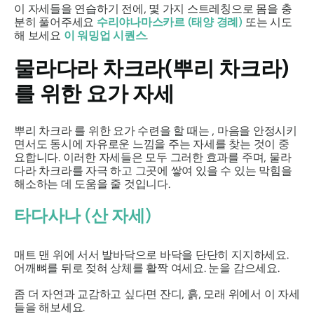
이 자세들을 연습하기 전에, 몇 가지 스트레칭으로 몸을 충
분히 풀어주세요
수리야
나마스카르
(태양 경례)
또는 시도
해 보세요
이 워밍업 시퀀스
.
물라다라
차크라(뿌리 차크라)
를 위한 요가 자세
뿌리 차크라
를 위한 요가 수련을 할 때는 , 마음을 안정시키
면서도 동시에 자유로운 느낌을 주는 자세를 찾는 것이 중
요합니다. 이러한 자세들은 모두 그러한 효과를 주며,
물라
다라 차크라를
자극 하고 그곳에 쌓여 있을 수 있는 막힘을
해소하는 데 도움을 줄 것입니다.
타다사나
(산 자세)
매트 맨 위에 서서 발바닥으로 바닥을 단단히 지지하세요.
어깨뼈를 뒤로 젖혀 상체를 활짝 여세요. 눈을 감으세요.
좀 더 자연과 교감하고 싶다면 잔디, 흙, 모래 위에서 이 자세
들을 해보세요.