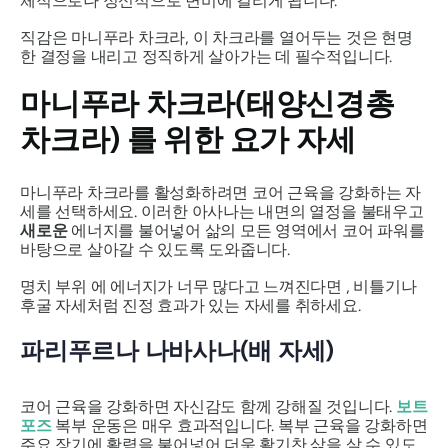
체적으로나 정신적으로 변비에 걸리게 됩니다.
직감은
마니푸라
차크라
, 이 차크라를 열어두는 것은 현명
한 결정을 내리고 정직하게 살아가는 데 필수적입니다.
마니푸라
차크라(태양신경총
차크라) 를 위한 요가 자세
마니푸라
차크라를
활성화하려면 코어 근육을 강화하는 자
세를 선택하세요. 이러한
아사나는
내면의 열정을 불태우고
새로운
에너지를 불어넣어 삶의 모든 영역에서 코어 파워를
바탕으로 살아갈 수 있도록 도와줍니다.
명치 부위
에 에너지가 너무 많다고 느껴진다면 , 비틀기나
후굴 자세처럼 진정 효과가 있는 자세를 취하세요.
파리푸르나 나바사나(배 자세)
코어 근육을 강화하면 자신감도 함께 강해질 것입니다.
보트
포즈
복부 운동은 매우 효과적입니다. 복부 근육을 강화하면
주요 장기에 활력을 불어넣어 더욱 활기찬 삶을 살 수 있도