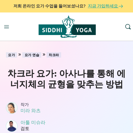
저희 온라인 요가 수업을 들어보셨나요?
지금 가입하세요
»
»
요가
요가 연습
차크라
차크라 요가: 아사나를 통해 에
너지체의 균형을 맞추는 방법
작가
미라 와츠
아툴 미슈라
검토