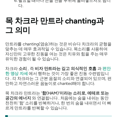
필요할 때마다 손을 천골 부위에 올려놓으셔도 됩니
다.
목 차크라 만트라 chanting과
그 의미
만트라를 chanting(염송)하는 것은 비슈다 차크라의 균형을
맞추는 데 매우 효과적일 수 있습니다. 목소리를 사용하여
자신만의 고유한 진동을 여는 것은 치유와 힘을 주는 매우
유익한 경험이 될 수 있습니다.
차크라
소리
, 즉
비자
만트라는
깊고 의식적인 호흡
과
편안
한 명상 자세
에서 행하는 것이 가장 좋은 진동 수련법입니
다 . 각 차크라는 그 근본 음절의 소리와 연결되어 있으며, 편
안하고 자연스러운 음높이로 chanted해야 합니다.
목 차크라 만트라는
'함(HAM)'이라는 소리로,
에테르 또는
공간의 에너지
와 연결됩니다 . 처음에는 숨을 내쉬는 동안
천천히 '함' 소리를 반복하거나, 한 번의 숨을 내쉬면서 더 빠
르게 만트라를 반복할 수 있습니다.