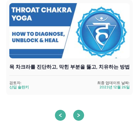
목 차크라를 진단하고, 막힌 부분을 뚫고, 치유하는 방법
검토자:
최종 업데이트 날짜:
산딥 솔란키
2023년 12월 26일
검