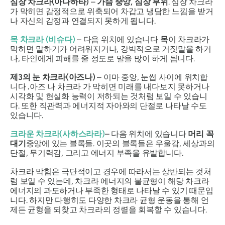
심장 차크라(
아나하타
)
–
가슴 중앙, 심장 부위
. 심장 차크라
가 막히면 감정적으로 위축되어 차갑고 냉담한 느낌을 받거
나 자신의 감정과 연결되지 못하게 됩니다.
목 차크라 (
비슈다
)
– 다음 위치에 있습니다
목
이 차크라가
막히면 말하기가 어려워지거나, 강박적으로 거짓말을 하거
나, 타인에게 피해를 줄 정도로 말을 많이 하게 됩니다.
제3의 눈 차크라(
아즈나
)
– 이마 중앙, 눈썹 사이에 위치합
니다
.
아즈
나 차크라
가 막히면 미래를 내다보지 못하거나
시각화 및 현실화 능력이 저하되는 것처럼 보일 수 있습니
다. 또한 직관력과 에너지적 자아와의 단절로 나타날 수도
있습니다.
크라운 차크라(
사하스라라
)
– 다음 위치에 있습니다
머리 꼭
대기
중앙에 있는 블록들. 이곳의 블록들은 우울감, 세상과의
단절, 무기력감, 그리고 에너지 부족을 유발합니다.
차크라 막힘은 극단적이고 경우에 따라서는 상반되는 것처
럼 보일 수 있는데, 차크라 에너지의 불균형이 해당 차크라
에너지의 과도하거나 부족한 형태로 나타날 수 있기 때문입
니다. 하지만 다행히도 다양한 차크라 균형 운동을 통해 언
제든 균형을 되찾고 차크라의 정렬을 회복할 수 있습니다.