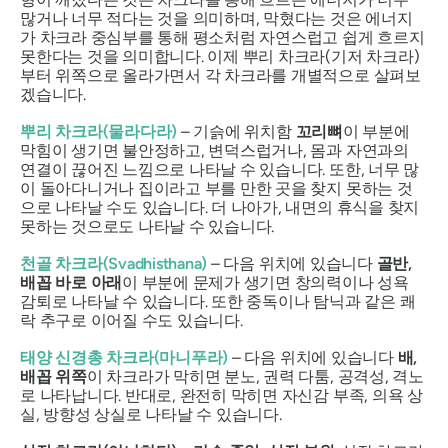
많거나 너무 적다는 것을 의미하며, 막혔다는 것은 에너지
가 차크라 중심부를 통해 평소처럼 자연스럽고 쉽게 흐르지
못한다는 것을 의미합니다. 이제 뿌리 차크라(기저 차크라)
부터 위쪽으로 올라가면서 각 차크라를 개별적으로 살펴보
겠습니다.
뿌리 차크라(
물라다라
)
– 기슭에 위치함
꼬리뼈
이 부분에
막힘이 생기면 불안정하고, 변덕스럽거나, 몸과 자연과의
연결이 끊어진 느낌으로 나타날 수 있습니다. 또한, 너무 많
이 돌아다니거나 집이라고 부를 만한 곳을 찾지 못하는 것
으로 나타날 수도 있습니다. 더 나아가, 내면의 휴식을 찾지
못하는 것으로도 나타날 수 있습니다.
천골 차크라(
Svadhisthana
)
– 다음 위치에 있습니다
골반,
배꼽 바로 아래
이 부분에 문제가 생기면 창의력이나 성욕
감퇴로 나타날 수 있습니다. 또한 중독이나 탐닉과 같은 쾌
락 추구로 이어질 수도 있습니다.
태양 신경총 차크라(
마니푸라
)
– 다음 위치에 있습니다
배,
배꼽 위쪽
이 차크라가 막히면 분노, 권력 다툼, 공격성, 격노
로 나타납니다. 반대로, 완전히 막히면 자신감 부족, 의욕 상
실, 방향성 상실로 나타날 수 있습니다.