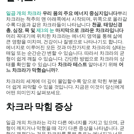
일곱 개의 차크라
우리 몸의 주요 에너지 중심지입니다
뿌리
차크라는 척추의 맨 아래쪽에서 시작되며, 위쪽으로 올라갈
수록 다음과 같은 차크라들이 나타납니다
천골, 태양신경
총, 심장, 목 및
제3의 눈
마지막으로 크라운 차크라입니다
머리 꼭대기에 위치한 차크라는 에너지 영역을 통해 삶에
큰 영향을 미치며, 건강이나 질병으로 나타나기도 합니다.
에너지로 이루어진 모든 것과 마찬가지로 차크라의 상태는
매일 또는 순간순간 변할 수 있습니다. 따라서 차크라의 균
형이 쉽게 깨질 수 있습니다. 간단한 방법으로 차크라의 상
태를 확인할 수 있습니다
차크라 테스트
알아내기 위해
어
느 차크라가 막혔습니까?
.
차크라의 세계에 더 깊이 몰입할수록 앞으로 막힌 부분을
더 쉽게 파악할 수 있을 것입니다. 지금은 이것이 당신에게
어떤 의미인지 살펴보세요.
차크라 막힘 증상
일곱 개의 차크라는 각각 다른 에너지를 가지고 있으며, 균
형이 깨지거나 막혔을 때 각기 다른 증상을 나타냅니다. 균
형이 깨졌다는 것은 차크라를 통해 흐르는 에너지가 너무