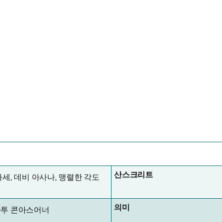
산스크리트
자세, 데비 아사나, 맹렬한 각도
의미
투 콘아스어너