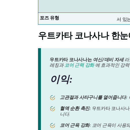
포즈 유형
서 있
우트카타 코나사나
한눈
우트카타 코나사나는
여신/데비 자세
라
레칭과
코어 근력 강화
에 효과적인 강력한
이익:
고관절과 사타구니를 열어줍니다:
혈액 순환 촉진:
우트카타 코나사나
니다.
코어 근육 강화:
코어 근육이 사용되