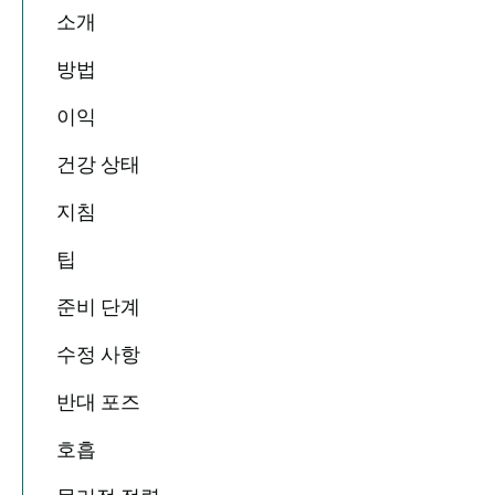
소개
방법
이익
건강 상태
지침
팁
준비 단계
수정 사항
반대 포즈
호흡