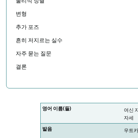
물리적 정렬
변형
추가 포즈
흔히 저지르는 실수
자주 묻는 질문
결론
영어 이름(들)
여신 
자세
발음
우트카