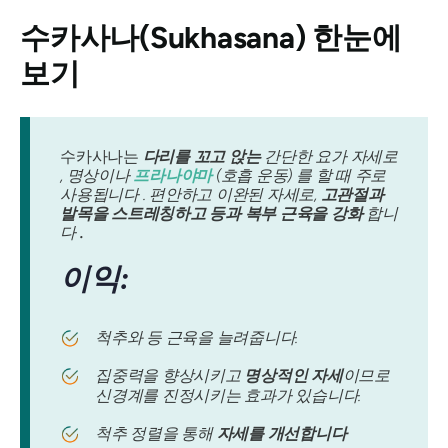
수카사나(Sukhasana)
한눈에
보기
수카사나는
다리를 꼬고 앉는
간단한 요가 자세로
, 명상이나
프라나야마
(호흡 운동) 를 할 때 주로
사용됩니다 . 편안하고 이완된 자세로,
고관절과
발목을 스트레칭하고 등과 복부 근육을 강화
합니
다
.
이익:
척추와 등 근육을 늘려줍니다.
집중력을 향상시키고
명상적인 자세
이므로
신경계를 진정시키는 효과가 있습니다.
척추 정렬을 통해
자세를 개선합니다