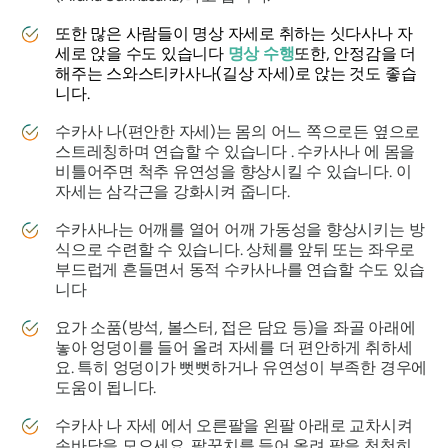
또한 많은 사람들이 명상 자세로 취하는 싯다사나 자
세로 앉을 수도 있습니다
명상 수행
또한, 안정감을 더
해주는 스와스티카사나(길상 자세)로 앉는 것도 좋습
니다.
수카사
나(편안한 자세)는 몸의 어느 쪽으로든 옆으로
스트레칭하며 연습할 수 있습니다 .
수카사나
에 몸을
비틀어주면 척추 유연성을 향상시킬 수 있습니다. 이
자세는 삼각근을 강화시켜 줍니다.
수카사나는
어깨를 열어 어깨 가동성을 향상시키는 방
식으로 수련할 수 있습니다. 상체를 앞뒤 또는 좌우로
부드럽게 흔들면서 동적
수카사나를
연습할 수도 있습
니다
요가 소품(방석, 볼스터, 접은 담요 등)을 좌골 아래에
놓아 엉덩이를 들어 올려 자세를 더 편안하게 취하세
요. 특히 엉덩이가 뻣뻣하거나 유연성이 부족한 경우에
도움이 됩니다.
수카사
나 자세 에서 오른팔을 왼팔 아래로 교차시켜
손바닥을 모으세요. 팔꿈치를 들어 올려 팔을 천천히