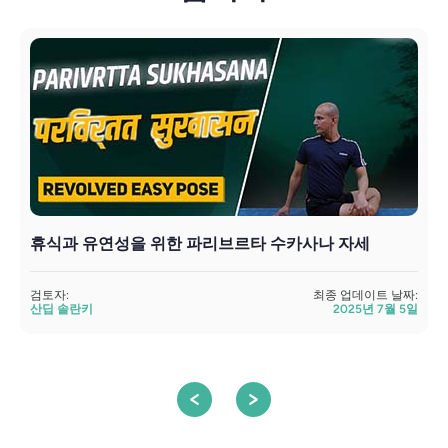
휴식과 유연성을 위한 파리브르타 수카사나 자세
검토자:
최종 업데이트 날짜:
검
산딥 솔란키
2025년 7월 5일