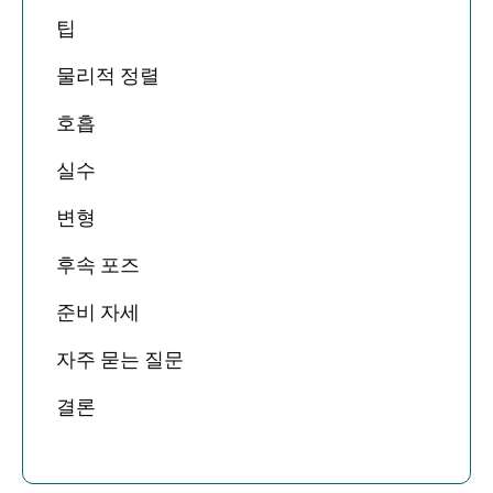
팁
물리적 정렬
호흡
실수
변형
후속 포즈
준비 자세
자주 묻는 질문
결론