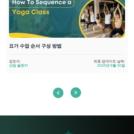
요가 수업 순서 구성 방법
검토자:
최종 업데이트 날짜:
산딥 솔란키
2025년 9월 30일
검