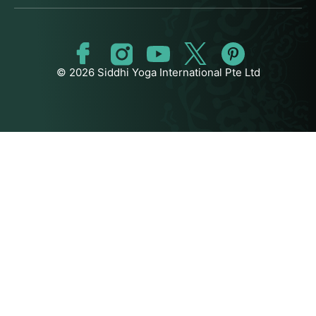
© 2026 Siddhi Yoga International Pte Ltd