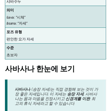
샤바수누
의미
śava: “시체”
āsana: “자세”
포즈 유형
편안한 요가 자세
수준
초보자
사바사나
한눈에 보기
사바사나
(송장 자세)는 직접 경험해 보는 것이 가
장 좋은 자세입니다. 이 자세는
송장 자세
. 사바사
나는 몸과 마음을 진정시키고
신경계를 이완
. 최
고의 휴식 자세라고 할 수 있습니다.