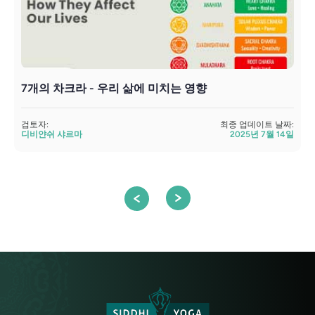
7개의 차크라 - 우리 삶에 미치는 영향
검토자:
최종 업데이트 날짜:
검
디비얀쉬 샤르마
2025년 7월 14일