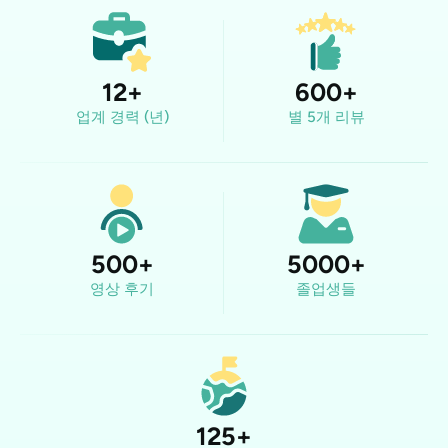
12
+
600
+
업계 경력 (년)
별 5개 리뷰
500
+
5000
+
영상 후기
졸업생들
125
+