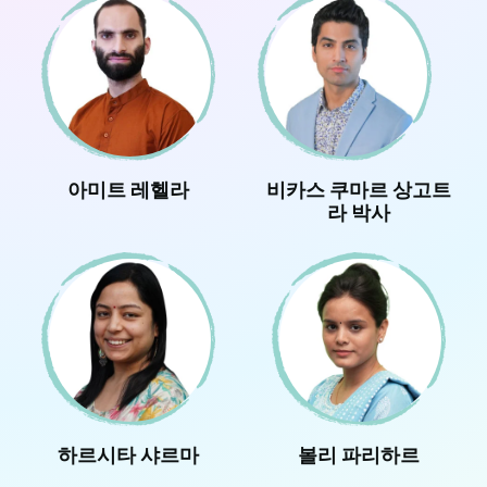
아미트 레헬라
비카스 쿠마르 상고트
라 박사
하르시타 샤르마
볼리 파리하르