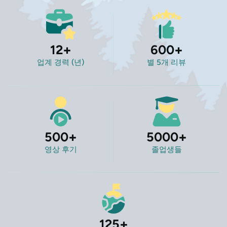
12
+
600
+
업계 경력 (년)
별 5개 리뷰
500
+
5000
+
영상 후기
졸업생들
125
+