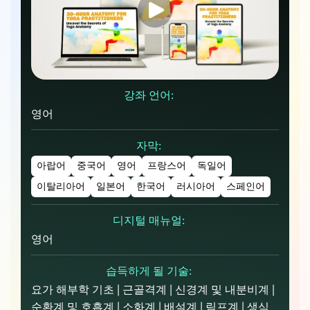
강좌 언어:
영어
자막:
아랍어
중국어
영어
프랑스어
독일어
이탈리아어
일본어
한국어
러시아어
스페인어
디지털 매뉴얼:
영어
습득하게 될 기술:
요가 해부학 기초 | 근골격계 | 신경계 및 내분비계 |
순환계 및 호흡계 | 소화계 | 배설계 | 림프계 | 생식