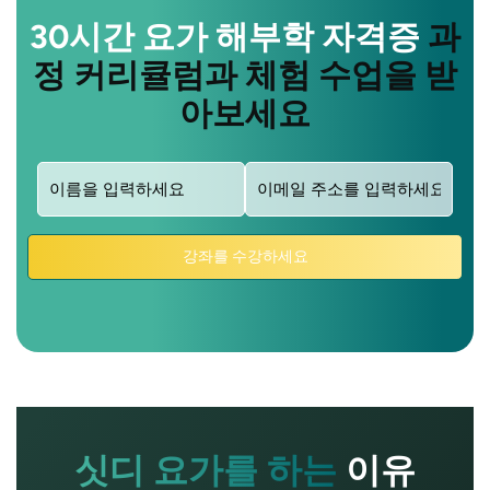
30시간 요가 해부학 자격증
과
정 커리큘럼과 체험 수업을 받
아보세요
이
이
름
메
일
(필
강좌를 수강하세요
수)
(필
수)
싯디 요가를 하는
이유