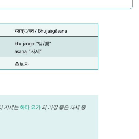
भङङ््त्र्त / Bhujaṅgāsana
bhujanga: “뱀/뱀”
āsana: “자세”
초보자
브라 자세는
하타 요가
의 가장 좋은 자세 중