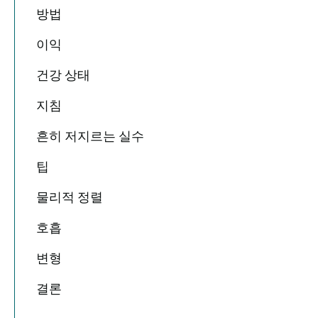
방법
이익
건강 상태
지침
흔히 저지르는 실수
팁
물리적 정렬
호흡
변형
결론