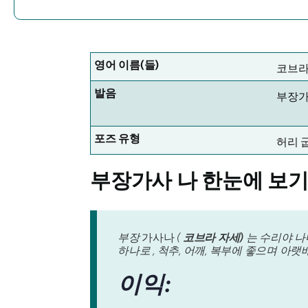
영어 이름(들)
코브라
발음
부장
포즈 유형
허리 
부장가사
나 한눈에 보
부장
가사나
(
코브라 자세)
는 수리야 
하나로 , 척추, 어깨, 복부에 좋으며 아
이익: