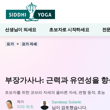
선생님이 되세요
초보자로 시작하세요
전문
7일간의 웰니스
블로그
배우다
»
요가
요가 자세
부장가사나: 근력과 유연성을 
초보자를 위한 코브라 자세의 올바른 자세, 변형 동작, 효능
작가
Sandeep Solanki
미라 와츠
님이 검토했습니다.