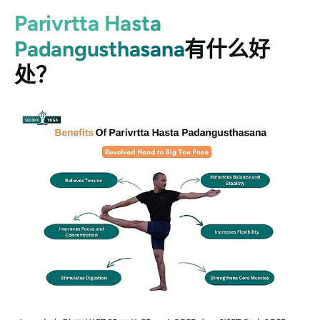
Parivrtta Hasta
Padangusthasana
有什么好
处？