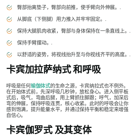
臀部抬离垫子，臀部向前推，使手臂向外伸展。.
从脚底（下侧腿）用力推入并牢牢固定。.
保持大腿肌肉收紧，臀部与身体保持在一条直线上。.
保持手臂摆动。.
以舒适的姿势，将视线抬升至与你视线齐平的高度。.
卡宾加拉萨纳式
和呼吸
呼吸是任何
瑜伽体式
的生命之源，
卡宾纳拉
式也不例外。
在开始体式前，先深呼吸几秒钟，放松身心。进入侧平板
式后，吸气，弯曲后腿，用上臂抓住脚跟；呼气，加深后
弯的伸展，保持呼吸连贯，核心收紧。此时的呼吸会让你
感到饱满，提升能量水平，并通过保持平衡和稳定来增强
自信心。
卡宾伽罗式
及其变体