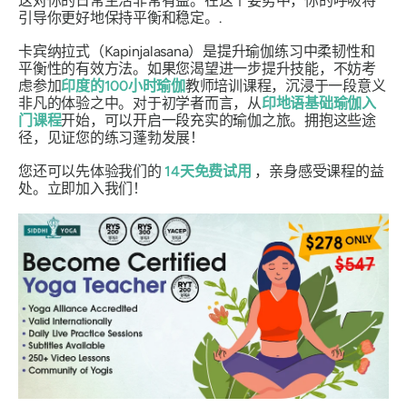
这对你的日常生活非常有益。在这个姿势中，你的呼吸将
引导你更好地保持平衡和稳定。.
卡宾纳拉式（Kapinjalasana）是提升瑜伽练习中柔韧性和
平衡性的有效方法。如果您渴望进一步提升技能，不妨考
虑参加
印度的
100小时瑜伽
教师培训课程，沉浸于一段意义
非凡的体验之中。对于初学者而言，从
印地语基础瑜伽入
门课程
开始，可以开启一段充实的瑜伽之旅。拥抱这些途
径，见证您的练习蓬勃发展！
您还可以先体验我们的
14天免费试用
，亲身感受课程的益
处。立即加入我们！