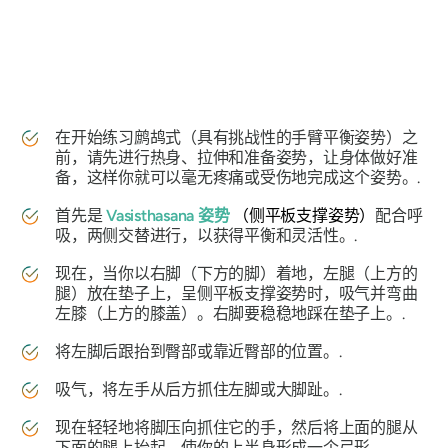
在开始练习鹧鸪式（具有挑战性的手臂平衡姿势）之
前，请先进行热身、拉伸和准备姿势，让身体做好准
备，这样你就可以毫无疼痛或受伤地完成这个姿势。.
首先是
Vasisthasana 姿势
（侧平板支撑姿势）
配合呼
吸，两侧交替进行，以获得平衡和灵活性。.
现在，当你以右脚（下方的脚）着地，左腿（上方的
腿）放在垫子上，呈侧平板支撑姿势时，吸气并弯曲
左膝（上方的膝盖）。右脚要稳稳地踩在垫子上。.
将左脚后跟抬到臀部或靠近臀部的位置。.
吸气，将左手从后方抓住左脚或大脚趾。.
现在轻轻地将脚压向抓住它的手，然后将上面的腿从
下面的腿上抬起，使你的上半身形成一个弓形。.