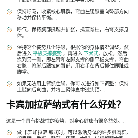
保持呼吸，收紧核心肌群，弯曲左腿膝盖向臀部方向
移动并保持平衡。.
呼气，保持胸部挺起并扩张，挺直脊柱，右臂支撑身
体。.
保持这个姿势几个呼吸，根据你的身体情况调整，然
后进入
平板支撑姿势
，再进入
下犬式
，放松，然后
换到另一侧，即左臂和左脚支撑的侧平板支撑，弯曲
右膝，将脚后跟拉向臀部，用右手在背后抓住脚趾或
脚掌。
如果无法用上臂抓住脚，你可以进行如下调整：保持
上腿向后弯曲，并将上臂伸直举过头顶。.
卡宾加拉萨
纳式有什么好处？
这是一个具有挑战性的姿势，对身心健康有很多益处。.
做
卡宾加拉萨
那式时，可以激活身体的许多肌肉群，