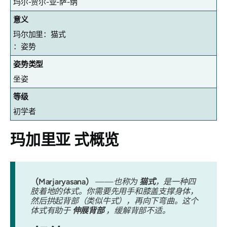
玛尔-贾尔-亚-萨-纳
意义
玛尔加里：猫式
：姿势
姿势类型
坐姿
等级
初学者
玛加里亚
式概览
（Marjaryasana）
——也称为
猫式
，是一种四
肢着地的体式。你需要先用手和膝盖支撑身体，
然后拱起背部（类似牛式），再向下弯曲。这个
体式有助于
伸展背部
，缓解背部不适。