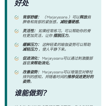
好处
背部舒缓：
（
Marjaryasana
）可以
释放
肩
胛骨和背部的紧张感，
减轻僵硬感
。
灵活性：
如果经常练习，可以帮助你的脊
柱更加灵活，让你
摆脱压力
。
缓解压力：
这种轻柔的瑜伽姿势可以帮助
减轻压力
，使人平静下来。
促进消化：
Marjaryasana
可以通过刺激腹部
器官
来帮助消化
。
改善姿势：
Marjaryasana
可以增强您对脊柱
排列的感知，并随着时间的
推移促进更好的
姿势
。
谁能做到？