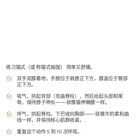
练习猫式（或
称猫式瑜伽）
简单又舒缓。
双手双膝着地，手腕位于肩膀正下方，膝盖位于臀部
正下方。.
吸气，拱起背部（弯曲脊柱），然后抬起头部和尾
骨，保持脖子伸长——就像猫伸懒腰一样。.
呼气，拱起脊柱。下巴收向胸部——就像牛的柔和曲
线一样，并保持核心肌群收紧。.
重复这个动作 5 到 10 次呼吸。.