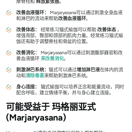
摩脊柱和
释放紧张感
。
改善血液循环：
Marjaryasana
可以通过刺激全身血液
和淋巴的流动来帮助
改善血液循环
。
改善体态：
经常练习猫式瑜伽可以帮助
改善体态
，
增强背部、臀部和颈部的肌肉力量。经常练习猫式瑜
伽还有助于调整脊柱和骨盆的位置。
改善消化：
Marjaryasana
可以通过刺激腹部器官和改
善血液循环
来改善消化
。
刺激淋巴系统：
猫式可以通过
增加淋巴液
在体内的流
动和
清除毒素
来帮助刺激淋巴系统。
身心连接：
猫式瑜伽可以培养正念和能量流动，同时
配合呼吸，建立情绪平衡，并与身心建立连接。
可能受益于
玛格丽亚式
(Marjaryasana)