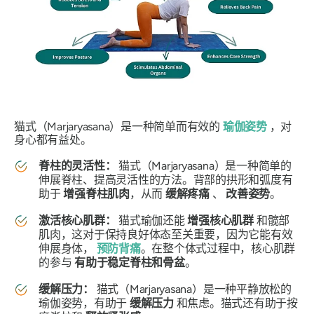
猫式（
Marjaryasana
）是一种简单而有效的
瑜伽姿势
，对
身心都有益处。
脊柱的灵活性：
猫式（
Marjaryasana
）是一种简单的
伸展脊柱、提高灵活性的方法。背部的拱形和弧度有
助于
增强脊柱肌肉
，从而
缓解疼痛
、
改善姿势
。
激活核心肌群：
猫式瑜伽还能
增强核心肌群
和髋部
肌肉，这对于保持良好体态至关重要，因为它能有效
伸展身体，
预防背痛
。在整个体式过程中，核心肌群
的参与
有助于稳定脊柱和骨盆
。
缓解压力：
猫式（
Marjaryasana
）是一种平静放松的
瑜伽姿势，有助于
缓解压力
和焦虑。猫式还有助于按