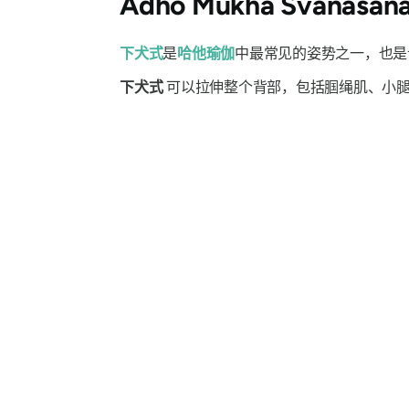
Adho Mukha Svanasa
下犬式
是
哈他瑜伽
中最常见的姿势之一，也是
下犬式
可以拉伸整个背部，包括腘绳肌、小腿