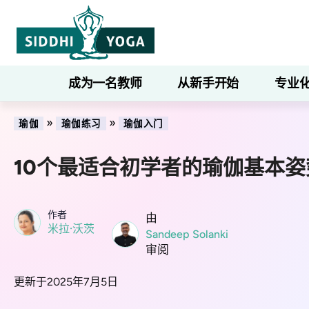
成为一名教师
从新手开始
专业
»
»
瑜伽
瑜伽练习
瑜伽入门
10个最适合初学者的瑜伽基本姿
作者
由
米拉·沃茨
Sandeep Solanki
审阅
更新于2025年7月5日