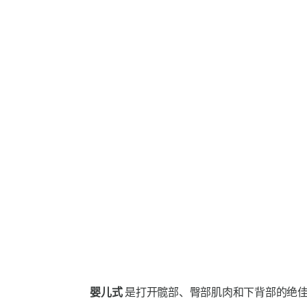
婴儿式
是打开髋部、臀部肌肉和下背部的绝