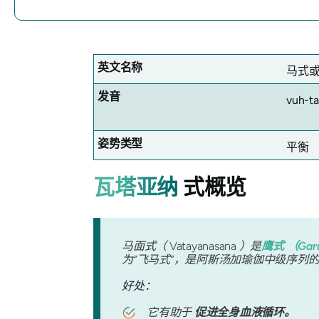
英文名称
马式
发音
vuh-t
姿势类型
平衡
瓦塔亚纳
式概览
马面式（
Vatayanasana
）是
鹰式
（Gar
为“飞马式”，是阿斯汤加瑜伽中级序列
好处：
它有助于
促进全身血液循环。