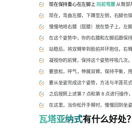
现在保持重心在左脚上
向前弯腰
从臀部
现在，弯曲左膝，下蹲至左侧，右腿也保
慢慢地将右膝（屈膝）放在垫子上，左脚
在这个姿势中，你的右膝和左脚后跟保持
站稳后，将双臂举到脸前并环抱住，右臂
凝视你的前臂，保持这个姿势呼吸几次。
要放松，呼气，伸展双臂，保持平衡，用
要从坐姿完成这个姿势，方法与半莲花式
之后按照上述第 7 点和第 8 点进行操
在这里，当你松开手臂时，慢慢回到坐姿
瓦塔亚纳式
有什么好处