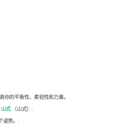
高你的平衡性、柔韧性和力量。
—
山式
（山式）.
姿势。.