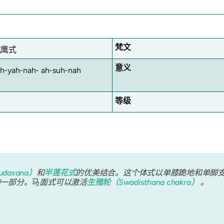
梵文
或鹰式
意义
ah-yah-nah- ah-suh-nah
等级
udasana）
和
半莲花式
的优美结合。这个体式以单膝跪地和单脚
的一部分。
马
面式可以激活
生殖轮（Swadisthana chakra）
。