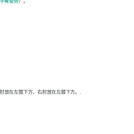
手臂姿势
）。
肘放在左髋下方，右肘放在左膝下方。.