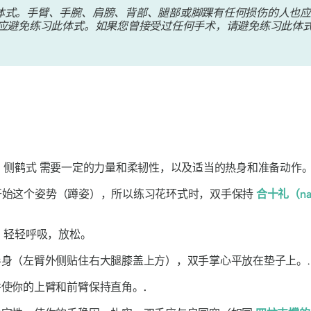
体式。手臂、手腕、肩膀、背部、腿部或脚踝有任何损伤的人也
应避免练习此体式。如果您曾接受过任何手术，请避免练习此体
。
侧鹤式
需要一定的力量和柔韧性，以及适当的热身和准备动作
助你开始这个姿势（蹲姿），所以练习花环式时，双手保持
合十礼（na
，轻轻呼吸，放松。
身（左臂外侧贴住右大腿膝盖上方），双手掌心平放在垫子上。.
并使你的上臂和前臂保持直角。
.