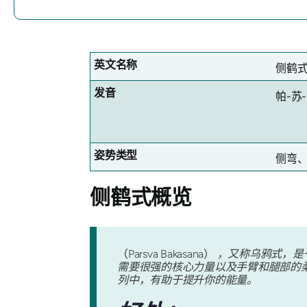
英文名称
侧鹤式
发音
帕-苏
姿势类型
侧弯
侧鹤式
概览
（Parsva Bakasana）
，又称乌鸦式，是一个
需要很强的核心力量以及手臂和腿部的
列中，有助于提升你的能量。