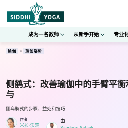
成为一名教师
从新手开始
专业
»
瑜伽
瑜伽姿势
侧鹤式：改善瑜伽中的手臂平衡
与
侧乌鸦式的步骤、益处和技巧
作者
由
米拉·沃茨
Sandeep Solanki