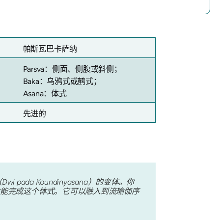
帕斯瓦巴卡
萨纳
Parsva：侧面、侧腹或斜侧；
Baka：乌鸦式或鹤式；
Asana：体式
先进的
a Koundinyasana）的变体。你
能完成这个体式。它可以融入到流瑜伽序