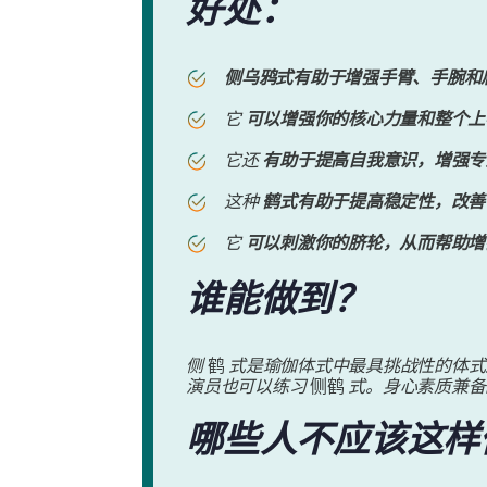
好处：
侧乌鸦式有助于增强手臂、手腕和
它
可以增强你的核心力量和整个上
它还
有助于提高自我意识，增强专
这种
鹤式有助于提高稳定性，改善
它
可以刺激你的脐轮，从而帮助增
谁能做到？
侧
鹤
式是瑜伽体式中最具挑战性的体式
演员也可以练习
侧鹤
式。身心素质兼备
哪些人不应该这样