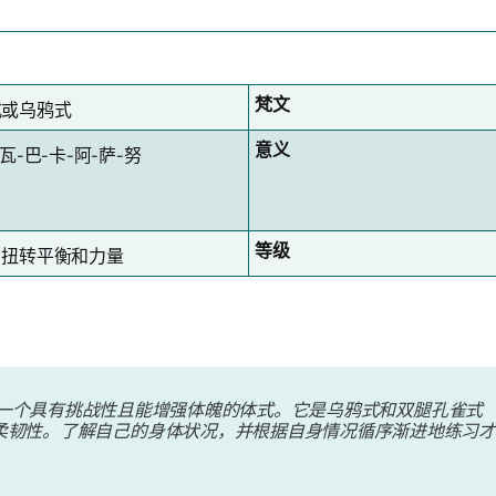
梵文
或乌​​鸦式
意义
-瓦-巴-卡-阿-萨-努
等级
、扭转平衡和力量
具有挑战性且能增强体魄的体式。它是乌鸦式和双腿孔雀式（Dwi pad
柔韧性。了解自己的身体状况，并根据自身情况循序渐进地练习才