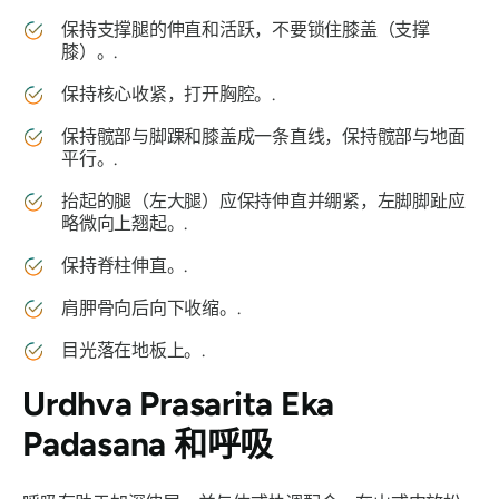
保持支撑腿的伸直和活跃，不要锁住膝盖（支撑
膝）。.
保持核心收紧，打开胸腔。.
保持髋部与脚踝和膝盖成一条直线，保持髋部与地面
平行。.
抬起的腿（左大腿）应保持伸直并绷紧，左脚脚趾应
略微向上翘起。.
保持脊柱伸直。.
肩胛骨向后向下收缩。.
目光落在地板上。.
Urdhva Prasarita Eka
Padasana
和呼吸