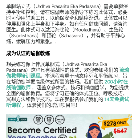
单腿站立式（Urdhva Prasarita Eka Padasana）需要单腿保
持平衡和控制。请在瑜伽老师的指导下练习此体式，必要
时可使用辅助工具，以确保安全和循序渐进。此体式可以
伸展和强化上半身和下半身。如有任何健康问题，请咨询
医生。此体式可以激活海底轮（Mooladhara）、生殖轮
（Svadisthana）和顶轮（Sahasrara），并有助于平静心
绪，缓解压力和紧张。.
成为认证的瑜伽教练
想要练习像上伸展单腿式（Urdhva Prasarita Eka
Padasana）这样具有挑战性的体式，欢迎参加我们的
流瑜
伽教师培训课程
。本课程着重于动态序列和平衡练习，旨
在帮助您掌握高级体式所需的技巧。我们提供
200小时在
线瑜伽教师
，涵盖众多体式、技巧和瑜伽哲学，为您提供
全面的瑜伽教育。您将学习正确的体式正位、呼吸技巧、
冥想方法和教学技巧。现在就报名参加我们的
14天免费试
听课程
，体验我们的培训项目吧！