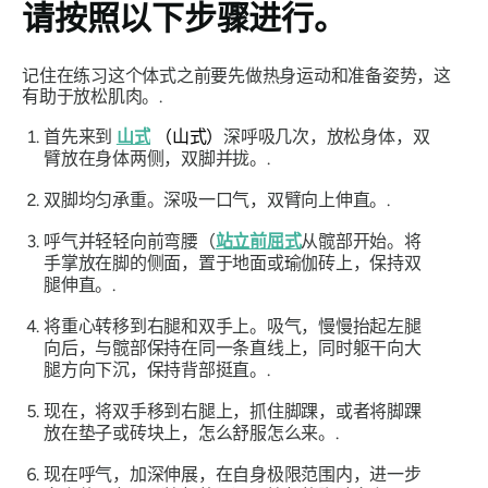
请按照以下步骤进行。
记住在练习这个体式之前要先做热身运动和准备姿势，这
有助于放松肌肉。.
首先来到
山式
（山式）
深呼吸几次，放松身体，双
臂放在身体两侧，双脚并拢。.
双脚均匀承重。深吸一口气，双臂向上伸直。.
呼气并轻轻向前弯腰（
站立前屈式
从髋部开始。将
手掌放在脚的侧面，置于地面或瑜伽砖上，保持双
腿伸直。.
将重心转移到右腿和双手上。吸气，慢慢抬起左腿
向后，与髋部保持在同一条直线上，同时躯干向大
腿方向下沉，保持背部挺直。.
现在，将双手移到右腿上，抓住脚踝，或者将脚踝
放在垫子或砖块上，怎么舒服怎么来。.
现在呼气，加深伸展，在自身极限范围内，进一步