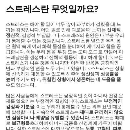
스트레스란 무엇일까요?
스트레스는 해야 할 일이 너무 많아 과부하가 걸렸을 때 느
끼는 감정입니다. 어떤 일로 인해 괴로울 때 느끼는
신체적,
정신적,
감정적 부담입니다. 스트레스의 원인은 대부분 우리
가 통제할 수 없는 것들입니다. 스트레스를 받으면 우리 몸
은 혈액 속에 여러 화학 물질을 분비하여 에너지와 힘을 공
급합니다. 이는 우리 몸을 '투쟁 또는 도피 모드'로 만들어 아
드레날린을 생성하고 신체적 행동에 대비하게 합니다. 모든
스트레스가 나쁜 것은 아니지만, 이러한 반응은 긍정적인
면과 부정적인 면을 모두 가지고 있습니다. 스트레스는 상황
에 신속하게 대응할 수 있도록 해주어
생산성과 성공률을
높여
주기도 하고,
위험한 상황에서 생존하는 데 도움을 줄
수도 있습니다 .
많은 사람들에게 스트레스는 긍정적인 것이 아니라 건강 문
제를 일으키는 부정적인 질병입니다. 스트레스는
부정적인
감정과 기분을
. 이는 우리가 통제할 수 없는 외부 요인 때문
에 발생합니다. 지속적인 스트레스는
제대로 관리하지 않으
면 심장마비나 궤양을 유발할 수 있습니다
. 스트레스는 때때
로
불균형을
초래하여 에너지 급증을 신경계에 가두어 버립
니다. 심한 스트레스에 대한 반응으로는
두통, 고혈압, 피부