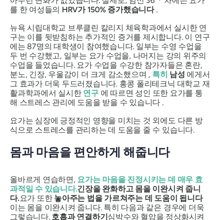
아무런 변화가 없었습니다. 실제로, 임신 36
차에는 요가
를 한 여성들의
HRV가 150% 증가했습니다
.
뉴욕 시립대학교 브루클린 칼리지 체육학과에서 실시한 연
구는 이를 뒷받침하는 추가적인 증거를 제시합니다. 이 연구
에는 87명의 대학생이 참여했습니다. 일부는 수영 수업을
두 번 수강했고, 일부는 요가 수업을, 나머지는 강의 위주의
수업을 들었습니다. 요가 수업을 수강한 참가자들은 혼란,
분노, 긴장, 우울감이 더 크게 감소했으며 ,
특히
남성
에게서
그 효과가 더욱 두드러졌습니다. 홍콩 폴리테크닉 대학교 재
활과학과에서 실시한
연구
에 따르면 성인 또한 요가를 통
해 스트레스 관리에 도움을 받을 수 있습니다 .
요가는 심장에 긍정적인 영향을 미치는 것 외에도 다른 방
식으로 스트레스를 관리하는 데 도움을 줄 수 있습니다.
몸과 마음을 편안하게 해줍니다
올바르게 연습하면,
요가는 마음을 진정시키는 데 매우 효
과적일 수 있습니다.
긴장을 완화하고 몸을 이완시켜 줍니
다.
요가 또한
놓아주는 법을 가르쳐주는 데 도움이 됩니다
이는 몸을 이완시켜 줍니다. 특히 다음과 같은 경우에 더욱
그렇습니다.
호흡과 연결하기
심박수와 혈압을 정상화시켜