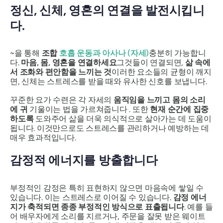
정신, 신체, 영혼의 연결을 발전시킵니
다.
~을 통해
조합
호흡 운동과
아사나
(자세)
충분히 가능합니
다.
마음, 몸, 영혼을 연결하세요
그것들이 연결되면,
삶 속에
서 조화와 편안함을 느끼는 것
이러한 요소들의 균형이 깨지
면, 신체는 스트레스를 받을 때와 유사한 신호를 보냅니다.
꾸준한 요가 수련은 각 자세의
움직임을 느끼고
몸의 소리
에 귀
기울이는 법을 가르쳐줍니다 . 또한
현재 순간에 집중
하도록
도와주어 삶을 더욱 의식적으로 살아가는 데 도움이
됩니다. 이것만으로도 스트레스를 관리하거나 예방하는 데
매우 효과적입니다.
감정적 에너지를 방출합니다
부정적인 감정은 특히 표현하지 않으면 마음속에 쌓일 수
있습니다. 이는 스트레스로 이어질 수 있습니다.
감정 에너
지가 축적되면 종종 부정적인 방식으로 표출됩니다
. 예를 들
어 배우자에게 소리를 지르거나, 주문을 잘못 받은 웨이트