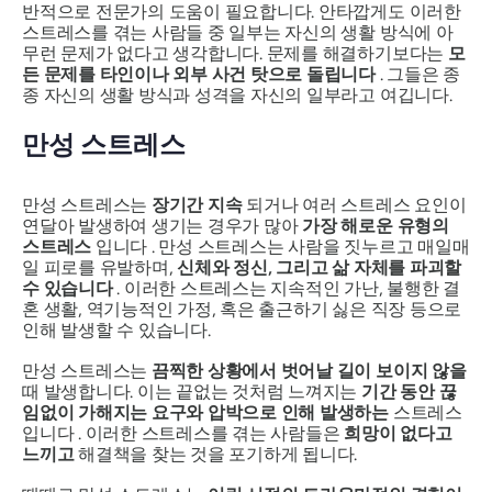
반적으로 전문가의 도움이 필요합니다. 안타깝게도 이러한
스트레스를 겪는 사람들 중 일부는 자신의 생활 방식에 아
무런 문제가 없다고 생각합니다. 문제를 해결하기보다는
모
든 문제를 타인이나 외부 사건 탓으로 돌립니다
. 그들은 종
종 자신의 생활 방식과 성격을 자신의 일부라고 여깁니다.
만성 스트레스
만성 스트레스는
장기간 지속
되거나 여러 스트레스 요인이
연달아 발생하여 생기는 경우가 많아
가장 해로운 유형의
스트레스
입니다 . 만성 스트레스는 사람을 짓누르고 매일매
일 피로를 유발하며,
신체와 정신, 그리고 삶 자체를 파괴할
수 있습니다
. 이러한 스트레스는 지속적인 가난, 불행한 결
혼 생활, 역기능적인 가정, 혹은 출근하기 싫은 직장 등으로
인해 발생할 수 있습니다.
만성 스트레스는
끔찍한 상황에서 벗어날 길이 보이지 않을
때 발생합니다. 이는 끝없는 것처럼 느껴지는
기간 동안
끊
임없이 가해지는 요구와 압박으로 인해 발생하는
스트레스
입니다 . 이러한 스트레스를 겪는 사람들은
희망이 없다고
느끼고
해결책을 찾는 것을 포기하게 됩니다.