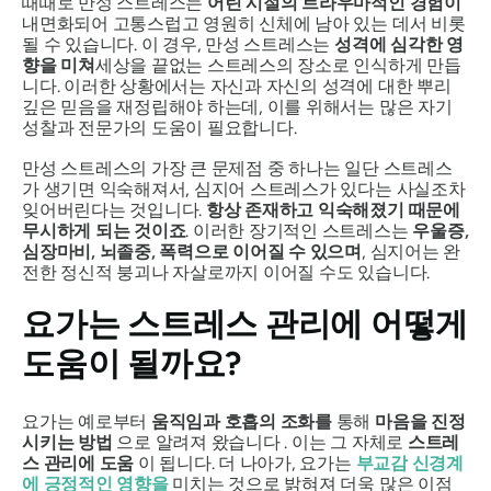
때때로 만성 스트레스는
어린 시절의 트라우마적인 경험이
내면화되어 고통스럽고 영원히 신체에 남아 있는 데서 비롯
될 수 있습니다. 이 경우, 만성 스트레스는
성격에 심각한 영
향을 미쳐
세상을 끝없는 스트레스의 장소로 인식하게 만듭
니다. 이러한 상황에서는 자신과 자신의 성격에 대한 뿌리
깊은 믿음을 재정립해야 하는데, 이를 위해서는 많은 자기
성찰과 전문가의 도움이 필요합니다.
만성 스트레스의 가장 큰 문제점 중 하나는 일단 스트레스
가 생기면 익숙해져서, 심지어 스트레스가 있다는 사실조차
잊어버린다는 것입니다.
항상 존재하고 익숙해졌기 때문에
무시하게 되는 것이죠
. 이러한 장기적인 스트레스는
우울증,
심장마비, 뇌졸중, 폭력으로 이어질 수 있으며
, 심지어는 완
전한 정신적 붕괴나 자살로까지 이어질 수도 있습니다.
요가는 스트레스 관리에 어떻게
도움이 될까요?
요가는 예로부터
움직임과 호흡의 조화를
통해
마음을 진정
시키는 방법
으로 알려져 왔습니다 . 이는 그 자체로
스트레
스 관리에 도움
이 됩니다. 더 나아가, 요가는
부교감 신경계
에 긍정적인 영향을
미치는 것으로 밝혀져 더욱 많은 이점