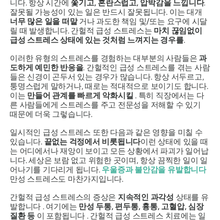
니다. 항상 시간에
쫓기고, 혼란스럽고, 압박감을 느낍니다
.
잘못될 가능성이 있는 일은 반드시 잘못됩니다. 이는 대개
너무 많은 일을 떠맡
거나 과도한 책임 및/또는 요구에 시달
릴 때 발생합니다. 간헐적 급성 스트레스는
마치 끊임없이
급성 스트레스 상태에 있는 것처럼 느껴지는 경우를
.
이러한 유형의 스트레스를 경험하는 대부분의 사람들은
과
도하게 예민한 반응을
. 간헐적인 급성 스트레스를 겪는 사람
들은 신경이 곤두서 있는 경우가 많습니다. 항상 서두르고,
퉁명스럽게 말하거나, 때로는 적대적으로 보이기도 합니다.
이는
만들어 관계를 빠르게 악화시킬
. 특히 직장에서는 다
른 사람들에게 스트레스를 주고 전문성을 저해할 수 있기
때문에 더욱 그렇습니다.
일시적인 급성 스트레스 또한 다음과 같은 영향을 미칠 수
있습니다.
끝없는 걱정에서 비롯됩니다
이런 상태에 있을 때
는 어디에서나 재앙이 보이고 모든 상황에서 파괴가 일어납
니다. 세상은 보람 없고 위험한 곳이며, 항상 끔찍한 일이 일
어나기를 기다리게 됩니다.
우울증과 불안감을 유발합니다
만성 스트레스도 마찬가지입니다.
간헐적 급성 스트레스의 증상은
지속적인 과각성
상태를 유
발합니다 . 여기에는
만성 두통, 편두통, 흉통, 고혈압, 심장
질환 등
이 포함됩니다 . 간헐적 급성 스트레스 치료에는 일