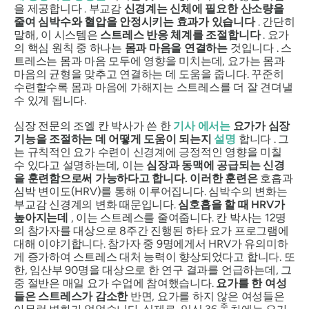
을 제공합니다 . 부교감
신경계는 신체에 필요한 산소량을
줄여 심박수와 혈압을 안정시키는 효과가 있습니다
. 간단히
말해, 이 시스템은
스트레스 반응 체계를 조절합니다
. 요가
의 핵심 원칙 중 하나는
몸과 마음을 연결하는
것입니다 . 스
트레스는 몸과 마음 모두에 영향을 미치는데, 요가는 몸과
마음의 균형을 맞추고 연결하는 데 도움을 줍니다. 꾸준히
수련할수록 몸과 마음에 가해지는 스트레스를 더 잘 견뎌낼
수 있게 됩니다.
심장 전문의 조엘 칸 박사가 쓴 한
기사
에서는
요가가 심장
기능을 조절하는 데 어떻게 도움이 되는지
설명
합니다 . 그
는 규칙적인 요가 수련이 신경계에 긍정적인 영향을 미칠
수 있다고 설명하는데, 이는
심장과 동맥에 공급되는 신경
을 훈련함으로써 가능하다고 합니다. 이러한 훈련은
호흡과
심박 변이도(HRV)를 통해 이루어집니다. 심박수의 변화는
부교감 신경계의 변화 때문입니다.
심호흡을 할 때 HRV가
높아지는데
, 이는 스트레스를 줄여줍니다. 칸 박사는 12명
의 참가자를 대상으로 8주간 진행된 하타 요가 프로그램에
대해 이야기합니다. 참가자 중 9명에게서 HRV가 유의미하
게 증가하여 스트레스 대처 능력이 향상되었다고 합니다. 또
한, 임산부 90명을 대상으로 한 연구 결과를 언급하는데, 그
중 절반은 매일 요가 수업에 참여했습니다.
요가를 한 여성
들은 스트레스가 감소한
반면, 요가를 하지 않은 여성들은
주