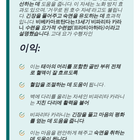
선하는 데
도움을 줍니다. 이 자세는 노화 방지 효
과도 있으며, '거꾸로 된 호수 자세'라고도 불립니
다.
긴장을 풀어주고 숙면을 유도하는 데
효과적
입니다.
비베카마르탄다는
13세기
비파리타 카라
니
수련을 요가적 수련법(
프라티아하라
)이라고
설명했습니다.
고대 요가 수행자인
이익:
이는
태아의 머리를 포함한 골반 부위 전체
로 혈액이 잘 흐르도록
.
혈압을 조절하는 데 도움이
됩니다 .
벽에 다리를 올리는 자세인 비파리타 카라니
는
지친 다리에 활력을 불어
.
비파리타 카라니는
긴장을 풀고 마음의 평화
를 얻는 데 도움을 줍니다
.
이는 마음을 편안하게 해주고
숙면을 취하는
데 도움이 됩니다
.