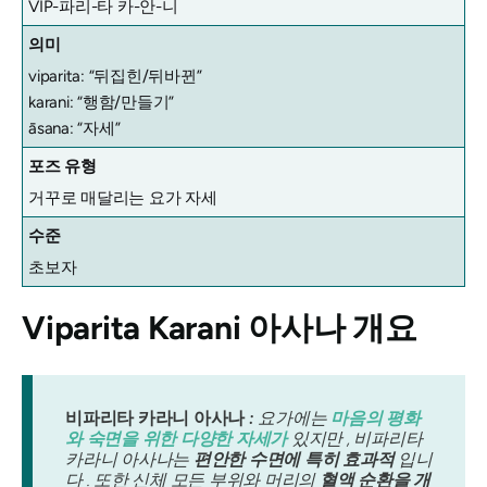
VIP-파리-타 카-안-니
의미
viparita: “뒤집힌/뒤바뀐”
karani: “행함/만들기”
āsana: “자세”
포즈 유형
거꾸로 매달리는 요가 자세
수준
초보자
Viparita Karani 아사나
개요
비파리타 카라니 아사나
:
요가에는
마음의 평화
와 숙면을 위한 다양한 자세가
있지만 , 비파리타
카라니 아사나는
편안한 수면에 특히 효과적
입니
다 . 또한 신체 모든 부위와 머리의
혈액 순환을 개