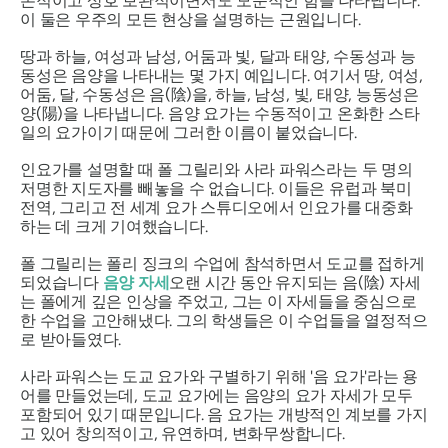
존적이고 상호 보완적이면서도 모순적인 힘을 나타냅니다.
이 둘은 우주의 모든 현상을 설명하는 근원입니다.
땅과 하늘, 여성과 남성, 어둠과 빛, 달과 태양, 수동성과 능
동성은 음양을 나타내는 몇 가지 예입니다. 여기서 땅, 여성,
어둠, 달, 수동성은 음(陰)을, 하늘, 남성, 빛, 태양, 능동성은
양(陽)을 나타냅니다. 음양 요가는 수동적이고 온화한 스타
일의 요가이기 때문에 그러한 이름이 붙었습니다.
인요가를 설명할 때 폴 그릴리와 사라 파워스라는 두 명의
저명한 지도자를 빼놓을 수 없습니다. 이들은 유럽과 북미
전역, 그리고 전 세계 요가 스튜디오에서 인요가를 대중화
하는 데 크게 기여했습니다.
폴 그릴리는 폴리 징크의 수업에 참석하면서 도교를 접하게
되었습니다
음양 자세
오랜 시간 동안 유지되는 음(陰) 자세
는 폴에게 깊은 인상을 주었고, 그는 이 자세들을 중심으로
한 수업을 고안해냈다. 그의 학생들은 이 수업들을 열정적으
로 받아들였다.
사라 파워스는 도교 요가와 구별하기 위해 '음 요가'라는 용
어를 만들었는데, 도교 요가에는 음양의 요가 자세가 모두
포함되어 있기 때문입니다. 음 요가는 개방적인 계보를 가지
고 있어 창의적이고, 유연하며, 변화무쌍합니다.