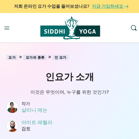
저희 온라인 요가 수업을 들어보셨나요?
지금 가입하세요
»
»
요가
요가의 종류
인 요가
인요가 소개
이것은 무엇이며, 누구를 위한 것인가?
작가
샬리니 메논
아미트 레헬라
검토