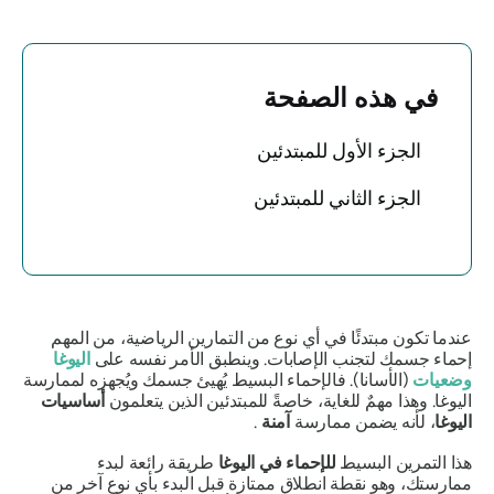
في هذه الصفحة
الجزء الأول للمبتدئين
الجزء الثاني للمبتدئين
عندما تكون مبتدئًا في أي نوع من التمارين الرياضية، من المهم
إحماء جسمك لتجنب الإصابات. وينطبق الأمر نفسه على
اليوغا
وضعيات
(الأسانا). فالإحماء البسيط يُهيئ جسمك ويُجهزه لممارسة
اليوغا. وهذا مهمٌ للغاية، خاصةً للمبتدئين الذين يتعلمون
أساسيات
اليوغا
، لأنه يضمن ممارسة
آمنة
.
هذا التمرين البسيط
للإحماء في اليوغا
طريقة رائعة لبدء
ممارستك، وهو نقطة انطلاق ممتازة قبل البدء بأي نوع آخر من