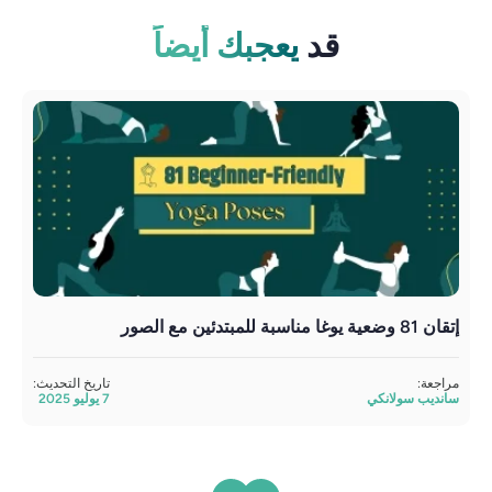
قد
يعجبك أيضاً
إتقان 81 وضعية يوغا مناسبة للمبتدئين مع الصور
سوب
الج
مراجعة:
تاريخ التحديث:
سانديب سولانكي
7 يوليو 2025
مراج
ساند