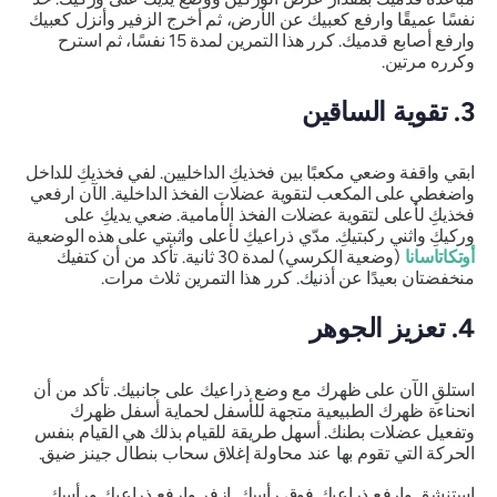
نفسًا عميقًا وارفع كعبيك عن الأرض، ثم أخرج الزفير وأنزل كعبيك
وارفع أصابع قدميك. كرر هذا التمرين لمدة 15 نفسًا، ثم استرح
وكرره مرتين.
3. تقوية الساقين
ابقي واقفة وضعي مكعبًا بين فخذيكِ الداخليين. لفي فخذيكِ للداخل
واضغطي على المكعب لتقوية عضلات الفخذ الداخلية. الآن ارفعي
فخذيكِ لأعلى لتقوية عضلات الفخذ الأمامية. ضعي يديكِ على
وركيكِ واثني ركبتيكِ. مدّي ذراعيكِ لأعلى واثبتي على هذه الوضعية
أوتكاتاسانا
(وضعية الكرسي) لمدة 30 ثانية. تأكد من أن كتفيك
منخفضتان بعيدًا عن أذنيك. كرر هذا التمرين ثلاث مرات.
4. تعزيز الجوهر
استلقِ الآن على ظهرك مع وضع ذراعيك على جانبيك. تأكد من أن
انحناءة ظهرك الطبيعية متجهة للأسفل لحماية أسفل ظهرك
وتفعيل عضلات بطنك. أسهل طريقة للقيام بذلك هي القيام بنفس
الحركة التي تقوم بها عند محاولة إغلاق سحاب بنطال جينز ضيق.
استنشق وارفع ذراعيك فوق رأسك. ازفر وارفع ذراعيك ورأسك