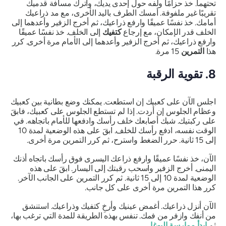
تحتهما. خذ حزامًا ولفه حول إحدى يديك، واترك مسافة قدميك
تقريبًا غير ملفوفة. أمسك الطرف باليد الأخرى، مع مد ذراعيك
أمامك. خذ نفسًا عميقًا وارفع ذراعيك، ثم أخرج الزفير وأعدهما إلى
الخلف قدر الإمكان، مع إرجاع
كتفيك
إلى الخلف. خذ نفسًا عميقًا
وارفع ذراعيك، ثم أخرج الزفير وأعدهما إلى الأمام مرة أخرى. كرر
هذا
التمرين
15 مرة.
8. تقوية الرقبة
اجلس الآن على كعبيك إن استطعت. يمكنك وضع بطانية بين كعبيك
وعظام الجلوس إن أردت. إذا لم تستطع الجلوس على كعبيك، فابقَ
على ركبتيك. شبك أصابعك خلف رأسك وادفعها للأمام باتجاهه. في
الوقت نفسه، ادفع رأسك للخلف. ابقَ على هذه الوضعية لمدة 10
إلى 15 ثانية. حرر الضغط واسترح، ثم كرر التمرين مرة أخرى.
الآن، خذ نفسًا عميقًا وارفع ذراعك اليسرى فوق رأسك باتجاه أذنك
اليمنى. أخرج الزفير واسحب رقبتك إلى اليسار. ابقَ على هذه
الوضعية لمدة 10 إلى 15 ثانية. ثم كرر التمرين على الجانب الآخر.
كرر هذا التمرين مرة أخرى على كل جانب.
الآن أنزل ذراعيك. أغمض عينيك وأرخِ كتفيك وذراعيك. استنشق
من أنفك وازفر من فمك. تنفس بهذه الطريقة للمدة التي ترغب بها،
ثم
ابدأ ممارسة اليوغا
.