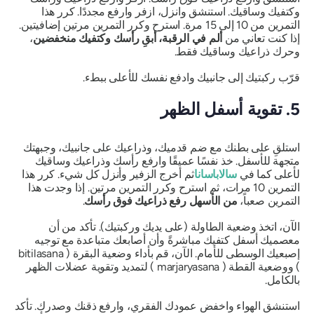
وكتفيك وساقيك. استنشق وانزل، ازفر وارفع مجددًا. كرر هذا
التمرين من 10 إلى 15 مرة. استرح وكرر التمرين مرتين إضافيتين.
إذا كنت تعاني من
ألم في الرقبة، أبقِ رأسك وكتفيك منخفضين
،
وحرك ذراعيك وساقيك فقط.
قرّب ركبتيك إلى جانبيك وادفع نفسك للأعلى ببطء.
5. تقوية أسفل الظهر
استلقِ على بطنك مع ضم قدميك، وذراعيك على جانبيك، وجبهتك
متجهة للأسفل. خذ نفسًا عميقًا وارفع رأسك وذراعيك وساقيك
لأعلى كما في
سالاباسانا
ثم أخرج الزفير وأنزل كل شيء. كرر هذا
التمرين 10 مرات، ثم استرح وكرر التمرين مرتين. إذا وجدت هذا
التمرين صعباً،
من الأسهل رفع ذراعيك فوق رأسك
.
الآن، اتخذ وضعية الطاولة (على يديك وركبتيك). تأكد من أن
معصميك أسفل كتفيك مباشرةً وأن أصابعك متباعدة مع توجيه
إصبعيك الوسطى للأمام. الآن، قم بأداء وضعية البقرة (
bitilasana
) ووضعية القطة (
marjaryasana
) لتمديد وتقوية عضلات الظهر
بالكامل.
استنشق الهواء واخفض عمودك الفقري، وارفع ذقنك وصدرك. تأكد