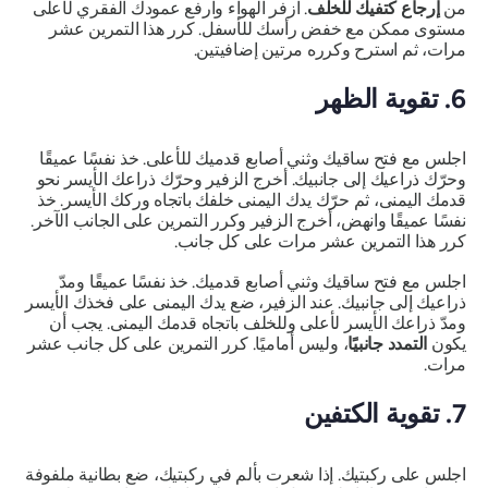
من
إرجاع كتفيك للخلف
. ازفر الهواء وارفع عمودك الفقري لأعلى
مستوى ممكن مع خفض رأسك للأسفل. كرر هذا التمرين عشر
مرات، ثم استرح وكرره مرتين إضافيتين.
6. تقوية الظهر
اجلس مع فتح ساقيك وثني أصابع قدميك للأعلى. خذ نفسًا عميقًا
وحرّك ذراعيك إلى جانبيك. أخرج الزفير وحرّك ذراعك الأيسر نحو
قدمك اليمنى، ثم حرّك يدك اليمنى خلفك باتجاه وركك الأيسر. خذ
نفسًا عميقًا وانهض، أخرج الزفير وكرر التمرين على الجانب الآخر.
كرر هذا التمرين عشر مرات على كل جانب.
اجلس مع فتح ساقيك وثني أصابع قدميك. خذ نفسًا عميقًا ومدّ
ذراعيك إلى جانبيك. عند الزفير، ضع يدك اليمنى على فخذك الأيسر
ومدّ ذراعك الأيسر لأعلى وللخلف باتجاه قدمك اليمنى. يجب أن
يكون
التمدد جانبيًا
، وليس أماميًا. كرر التمرين على كل جانب عشر
مرات.
7. تقوية الكتفين
اجلس على ركبتيك. إذا شعرت بألم في ركبتيك، ضع بطانية ملفوفة