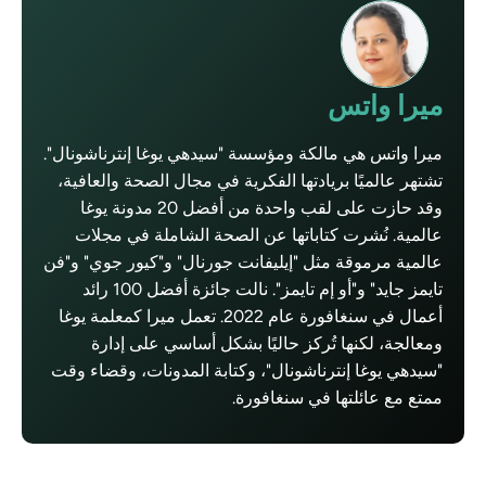
ميرا واتس
ميرا واتس هي مالكة ومؤسسة "سيدهي يوغا إنترناشونال".
تشتهر عالميًا بريادتها الفكرية في مجال الصحة والعافية،
وقد حازت على لقب واحدة من أفضل 20 مدونة يوغا
عالمية. نُشرت كتاباتها عن الصحة الشاملة في مجلات
عالمية مرموقة مثل "إيليفانت جورنال" و"كيور جوي" و"فن
تايمز جايد" و"أو إم تايمز". نالت جائزة أفضل 100 رائد
أعمال في سنغافورة عام 2022. تعمل ميرا كمعلمة يوغا
ومعالجة، لكنها تُركز حاليًا بشكل أساسي على إدارة
"سيدهي يوغا إنترناشونال"، وكتابة المدونات، وقضاء وقت
ممتع مع عائلتها في سنغافورة.