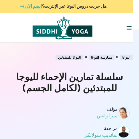
هل جربت دروس اليوغا عبر الإنترنت؟
انضم الآن
»
»
اليوغا
ممارسة اليوغا
اليوغا للمبتدئين
سلسلة تمارين الإحماء لليوجا
للمبتدئين (لكامل الجسم)
مؤلف
ميرا واتس
مراجعة
سانديب سولانكي