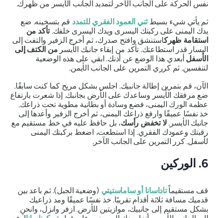
نفس الحركة على الجانب الآخر لتمديد الجانب الأيسر من ظهرك.
ثم يأتي شيء بسيط
ثني العمود الفقري للتمدد
قم بتسخينه. ضع
يدك اليمنى على ركبتك اليسرى ويدك اليسرى خلفك.
تأكد من
استقامة ظهرك
استنشق وافتح صدرك، ثم أخرج الزفير والتفت إلى
اليسار قدر استطاعتك. تأكد من إبقاء جانبك الأيسر
من الكتف إلى
الأسفل
أبعدي هذا الوضع عن أذنك. ابقي على هذه الوضعية
لتنفسين. ثم كرري التمرين على الجانب الأيمن.
الآن، قم بتمرين إطالة جانبيك. اجلس بشكل مريح كما كنت سابقًا.
ضع مرفقك الأيسر وساعدك على الأرض بجانبك. إذا شعرت بارتفاع
عظمة الورك اليمنى، فضع وسادة أو بطانية مطوية تحت ذراعك.
خذ نفسًا عميقًا وارفع ذراعك اليمنى، ثم أخرج الزفير وأعدها إلى
جانبك الأيسر.
لا تخفض رأسك
، بل حافظ عليه في خط مستقيم مع
رقبتك وعمودك الفقري. إذا استطعت، اضغط بركبتك اليمنى
لأسفل. كرر التمرين على الجانب الآخر.
6. الوركين
قف مستقيماً
تاداسانا
أو
ساماستيتي
(وضعية الجبل). ثم باعد بين
قدميك مسافة ثلاثة أقدام تقريبًا. خذ نفسًا عميقًا ومد ذراعيك
بشكل مستقيم إلى جانبيك، موازيتين للأرض. ازفر وانزل، وانحنِ