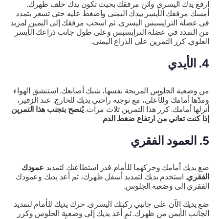
ارفع يدك اليسرى واثنِ مرفقك بحيث تكون يدك خلف ظهرك.
أمسك مرفقك الأيسر بيدك اليمنى واضغط عليه حتى تشعر بتمدد
في عضلة الترايسبس اليسرى. ثم اسحب مرفقك إلى اليمين لمزيد
من التمدد في عضلة الترايسبس وعلى طول جانب ذراعك الأيسر
العلوي. كرر التمرين على الذراع اليمنى.
4. الأيدي
من وضعية الجلوس المريحة نفسها، شبك أصابعك. استنشق الهواء
ومدّها أمامك وللأعلى، مع توجيه راحتي يديك للخارج. عند الزفير،
أنزلها أمامك. كرر هذا التمرين ثلاث مرات.
يُنصح بتجنب هذا التمرين
إذا كنت تعاني من ارتفاع ضغط الدم
.
5. العمود الفقري
ضع يديك أمامك وحركهما للأمام قدر استطاعتك لتمديد
عمودك
الفقري
. استخدم يديك لتمديد أسفل ظهرك، ثم أعد يديك وعمودك
الفقري إلى وضعية الجلوس.
ضع يديك الآن على جانبي ركبتك اليسرى. حرك يديك للأمام لتمديد
الجانب الأيمن من ظهرك. ثم أعد يديك إلى وضعية الجلوس وكرر