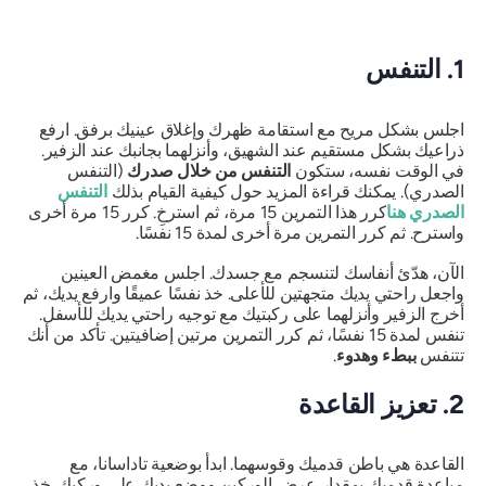
1. التنفس
اجلس بشكل مريح مع استقامة ظهرك وإغلاق عينيك برفق. ارفع
ذراعيك بشكل مستقيم عند الشهيق، وأنزلهما بجانبك عند الزفير.
في الوقت نفسه، ستكون
التنفس من خلال صدرك
(التنفس
الصدري). يمكنك قراءة المزيد حول كيفية القيام بذلك
التنفس
الصدري
هنا
كرر هذا التمرين 15 مرة، ثم استرخِ. كرر 15 مرة أخرى
واسترح. ثم كرر التمرين مرة أخرى لمدة 15 نفسًا.
الآن، هدّئ أنفاسك لتنسجم مع جسدك. اجلس مغمض العينين
واجعل راحتي يديك متجهتين للأعلى. خذ نفسًا عميقًا وارفع يديك، ثم
أخرج الزفير وأنزلهما على ركبتيك مع توجيه راحتي يديك للأسفل.
تنفس لمدة 15 نفسًا، ثم كرر التمرين مرتين إضافيتين. تأكد من أنك
تتنفس
ببطء وهدوء
.
2. تعزيز القاعدة
القاعدة هي باطن قدميك وقوسهما. ابدأ بوضعية
تاداسانا
، مع
مباعدة قدميك بمقدار عرض الوركين ووضع يديك على وركيك. خذ