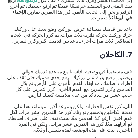
إلى الجانب الأيسر وأنزل يدك اليسرى - على غرار
تريكوناسانا
ارفع
يدك اليمنى نحو السقف. خذ نفسًا عميقًا ثم ارفع جسمك، ثم أخرج
الزفير وانحنِ إلى الجانب الأيمن. كرر هذا التمرين
تمارين الإحماء
في اليوغا
ثلاث مرات.
باعد بين قدميك بمسافة عرض الوركين وضع يديك على وركيك.
حرك وركيك بحركة دائرية ثلاث مرات. ثم كرر الحركة في الاتجاه
المعاكس ثلاث مرات أخرى. باعد بين قدميك أكثر وكرر التمرين.
7. الكاحلان
قف مستقيماً في وضعية تاداسانا مع مباعدة قدميك حوالي
بوصتين، وضع يديك على وركيك. ارفع إحدى قدميك حتى تقف على
أطراف أصابعك، مع إبقاء القدم الأخرى على الأرض. ثم بدّل
القدمين وكرر التمرين مع القدم الأخرى. كرر التمرين على كل
جانب عشر مرات. تأكد من عدم ملامسة كعبيك للأرض.
الآن، كرر نفس الخطوات ولكن بسرعة أكبر. سيساعد هذا على
تدفئة الكاحلين وتحسين توازنك. كرر هذا التمرين عشر مرات لكل
قدم. أخيرًا، ارفع كلا القدمين معًا بحيث تقف على أطراف أصابعك،
ثم أنزلهما معًا. كرر هذا التمرين عشر مرات، ولكن في المرة
الأخيرة، اثبت على هذه الوضعية لمدة نفسين أو ثلاثة.