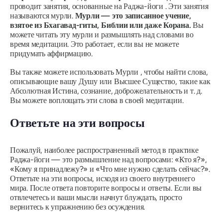
проводит занятия, основанные на
Раджа-йоги
. Эти занятия
называются
мурли
.
Мурли
—
это записанное учение,
взятое из Бхагавад-гиты, Библии или даже Корана.
Вы
можете читать эту
мурли
и размышлять над словами во
время медитации. Это работает, если вы не можете
придумать аффирмацию.
Вы также можете использовать
Мурли
, чтобы найти слова,
описывающие вашу Душу или Высшее Существо, такие как
Абсолютная Истина, сознание, доброжелательность и т. д.
Вы можете воплощать эти слова в своей медитации.
Ответьте на эти вопросы
Пожалуй, наиболее распространенный метод в практике
Раджа-йоги
— это размышление над вопросами: «Кто я?»,
«Кому я принадлежу?» и «Что мне нужно сделать сейчас?».
Ответьте на эти вопросы, исходя из своего внутреннего
мира. После ответа повторите вопросы и ответы. Если вы
отвлечетесь и ваши мысли начнут блуждать, просто
вернитесь к упражнению без осуждения.