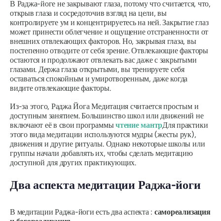
В
Раджа-йоге
не закрывают глаза, потому что считается, что,
открыв глаза и сосредоточив взгляд на цели, вы
контролируете ум и концентрируетесь на ней. Закрытие глаз
может принести облегчение и ощущение отстраненности от
внешних отвлекающих факторов. Но, закрывая глаза, вы
постепенно отводите от себя зрение. Отвлекающие факторы
остаются и продолжают отвлекать вас даже с закрытыми
глазами. Держа глаза открытыми, вы тренируете себя
оставаться спокойным и умиротворенным, даже когда
видите отвлекающие факторы.
Из-за этого,
Раджа Йога
Медитация считается простым и
доступным занятием. Большинство школ или движений не
включают её в свои программы
чтение мантр
Для практики
этого вида медитации используются мудры (жесты рук),
движения и другие ритуалы. Однако некоторые школы или
группы начали добавлять их, чтобы сделать медитацию
доступной для других практикующих.
Два аспекта медитации
Раджа-йоги
В медитации
Раджа-йоги
есть два аспекта :
самореализация