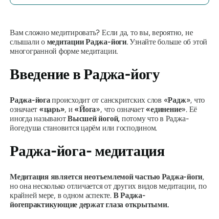
Вам сложно медитировать? Если да, то вы, вероятно, не
слышали о
медитации Раджа-йоги
. Узнайте больше об этой
многогранной форме медитации.
Введение в
Раджа-йогу
Раджа-йога
происходит от санскритских слов «
Радж
», что
означает
«царь»
, и
«Йога
», что означает
«единение
». Её
иногда называют
Высшей йогой,
потому что в
Раджа-
йоге
душа становится царём или господином.
Раджа-йога-
медитация
Медитация является неотъемлемой частью
Раджа-йоги
,
но она несколько отличается от других видов медитации, по
крайней мере, в одном аспекте.
В
Раджа-
йоге
практикующие держат глаза открытыми.