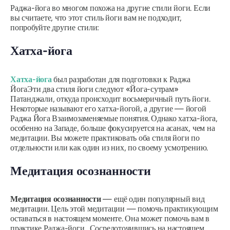
Раджа-йога
во многом похожа на другие стили йоги. Если
вы считаете, что этот стиль йоги вам не подходит,
попробуйте другие стили:
Хатха-йога
Хатха-йога
был разработан для подготовки к
Раджа
Йога
Эти два стиля йоги следуют «Йога-сутрам»
Патанджали, откуда происходит восьмеричный путь йоги.
Некоторые называют его хатха-йогой, а другие — йогой
Раджа Йога
Взаимозаменяемые понятия. Однако хатха-йога,
особенно на Западе, больше фокусируется на асанах, чем на
медитации. Вы можете практиковать оба стиля йоги по
отдельности или как один из них, по своему усмотрению.
Медитация осознанности
Медитация осознанности
— ещё один популярный вид
медитации. Цель этой медитации — помочь практикующим
оставаться в настоящем моменте. Она может помочь вам в
практике
Раджа-йоги
. Сосредоточившись на настоящем