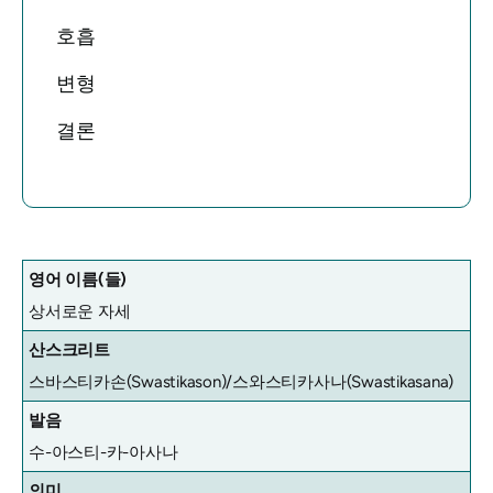
호흡
변형
결론
영어 이름(들)
상서로운 자세
산스크리트
스바스티카손(Swastikason)/스와스티카사나(Swastikasana)
발음
수-아스티-카-아사나
의미