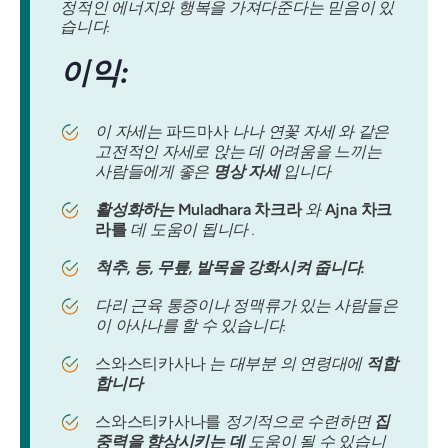
정적인 에너지와 행복을 가져다준다는 믿음이 있
습니다.
이익:
이 자세는
파드마사
나나 연꽃 자세 와 같은
고전적인 자세로 앉는 데 어려움을 느끼는
사람들에게 좋은
명상 자세
입니다
활성화하는
Muladhara 차크라
와
Ajna 차크
라를
데 도움이 됩니다 .
척추, 등, 무릎, 발목을 강화시켜 줍니다.
다리 근육 통증이나 정맥류가 있는 사람들은
이 아사나를 할 수 있습니다.
스와스티카사나
는 대부분 의 연령대에
적합
합니다
스와스티카사나를
정기적으로 수련하면
집
중력을 향상시키는 데
도움이 될 수 있습니