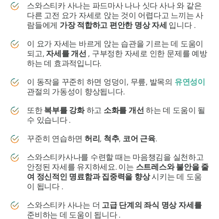
스와스티카
사나는
파드마사
나나
싯다
사나 와 같은
다른 고전 요가 자세로 앉는 것이 어렵다고 느끼는 사
람들에게
가장 적합하고 편안한 명상 자세
입니다 .
이 요가 자세는 바르게 앉는 습관을 기르는 데 도움이
되고,
자세를 개선
, 구부정한 자세로 인한 문제를 예방
하는 데 효과적입니다.
이 동작을 꾸준히 하면 엉덩이, 무릎, 발목의
유연성이
관절의 가동성이 향상됩니다.
또한
복부를 강화
하고
소화를 개선
하는 데 도움이 될
수 있습니다 .
꾸준히 연습하면
허리
,
척추
,
코어 근육
.
스와스티카사나를
수련할 때는 마음챙김을 실천하고
안정된 자세를 유지하세요. 이는
스트레스와 불안을 줄
여
정신적인 명료함과 집중력을 향상
시키는 데 도움
이 됩니다 .
스와스티카
사나는
더
고급 단계의 좌식 명상 자세를
준비하는 데 도움이 됩니다 .