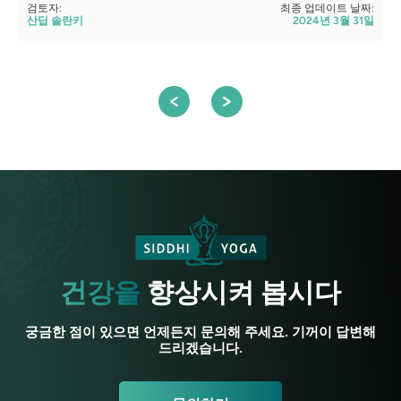
검토자:
최종 업데이트 날짜:
산딥 솔란키
2024년 3월 31일
검
건강을
향상시켜 봅시다
궁금한 점이 있으면 언제든지 문의해 주세요. 기꺼이 답변해
드리겠습니다.