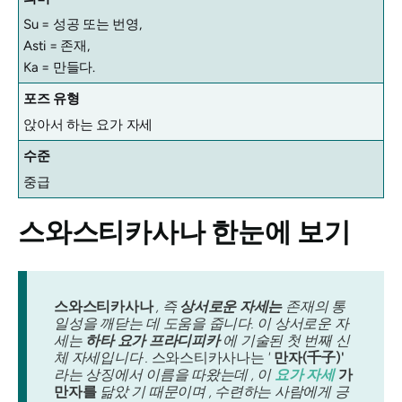
Su = 성공 또는 번영,
Asti = 존재,
Ka = 만들다.
포즈 유형
앉아서 하는 요가 자세
수준
중급
스와스티카사나
한눈에 보기
스와스티카사나
, 즉
상서로운 자세는
존재의 통
일성을 깨닫는 데 도움을 줍니다. 이 상서로운 자
세는
하타 요가 프라디피카
에 기술된 첫 번째 신
체 자세입니다 .
스와스티카사나는
'
만자(千子)'
라는 상징에서 이름을 따왔는데 , 이
요가 자세
가
만자를
닮았 기 때문이며 , 수련하는 사람에게 긍