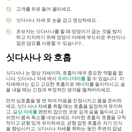
고개를 위로 들어 올리세요.
싯다사나
자세
로 눈을 감고 명상하세요 .
초보자는
싯다사나를
할 때 엉덩이가 굽는 것을 방지
하고 지지하기 위해 엉덩이 아래에 부드러운 쿠션이나
접은 담요를 사용할 수 있습니다 .
싯다사나
와 호흡
싯다사나
는 명상 자세이며, 호흡이 매우 중요한 역할을 합
니다.
싯다사나
자세 에서
프라나야마를
할 수 있습니다 . 이
자세에서는 깊고 고요한 호흡으로 에너지를 들이마시고, 숨
을 내쉴 때는 긴장과 부정적인 생각을 떨쳐버리세요.
먼저 심호흡을 몇 번 하여 마음을 진정시키고 몸을 준비하
세요.
싯다
사나 자세를 취할 때는 호흡을 일정하게 유지하
고,
길상 자세를
완전히 잡으면 코로 깊게 숨을 들이쉬고 내
쉬면서 몸속 독소를 내보내세요. 이러한 호흡의 흐름을 규칙
적이고 균형 있게 유지하세요. 균형 잡힌 호흡은 자기 인식
을 향상시키고, 싯다사나
자세를
취하는 동안 주변의 잡념