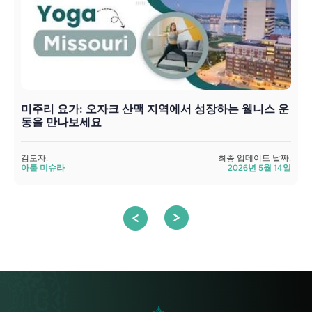
미주리 요가: 오자크 산맥 지역에서 성장하는 웰니스 운
동을 만나보세요
검토자:
최종 업데이트 날짜:
검
아툴 미슈라
2026년 5월 14일