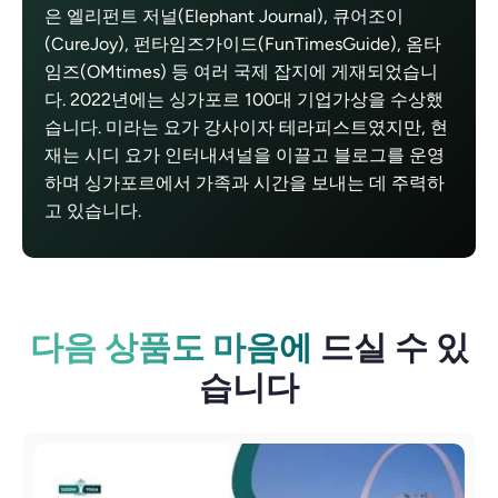
은 엘리펀트 저널(Elephant Journal), 큐어조이
(CureJoy), 펀타임즈가이드(FunTimesGuide), 옴타
임즈(OMtimes) 등 여러 국제 잡지에 게재되었습니
다. 2022년에는 싱가포르 100대 기업가상을 수상했
습니다. 미라는 요가 강사이자 테라피스트였지만, 현
재는 시디 요가 인터내셔널을 이끌고 블로그를 운영
하며 싱가포르에서 가족과 시간을 보내는 데 주력하
고 있습니다.
다음 상품도 마음에
드실 수 있
습니다