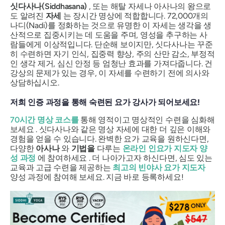
싯다사나(Siddhasana)
, 또는 해탈 자세나 아사나의 왕으로
도 알려진
자세
는 장시간 명상에 적합합니다. 72,000개의
나디(Nadi)를 정화하는 것으로 유명한 이 자세는 생각을 생
산적으로 집중시키는 데 도움을 주며, 영성을 추구하는 사
람들에게 이상적입니다. 단순해 보이지만, 싯다사나는 꾸준
히 수련하면 자기 인식, 집중력 향상, 주의 산만 감소, 부정적
인 생각 제거, 심신 안정 등 엄청난 효과를 가져다줍니다. 건
강상의 문제가 있는 경우, 이 자세를 수련하기 전에 의사와
상담하십시오.
저희 인증 과정을 통해 숙련된 요가 강사가 되어보세요!
70시간 명상 코스를
통해 영적이고 명상적인 수련을 심화해
보세요 . 싯다사나와 같은 명상 자세에 대한 더 깊은 이해와
경험을 얻을 수 있습니다. 완벽한 요가 교육을 원하신다면,
다양한
아사나
와
기법을
다루는
온라인 인요가 지도자 양
성 과정
에 참여하세요 . 더 나아가고자 하신다면, 심도 있는
교육과 고급 수련을 제공하는
최고의 빈야사 요가 지도자
양성 과정에 참여해 보세요. 지금 바로 등록하세요!