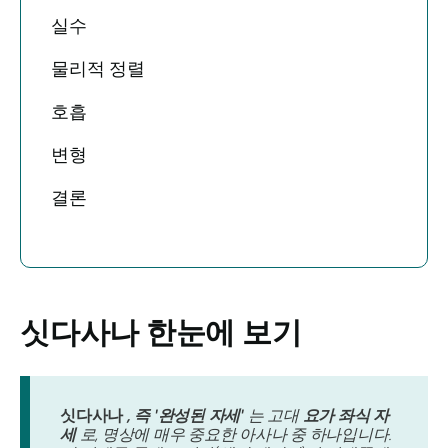
실수
물리적 정렬
호흡
변형
결론
싯다사나
한눈에 보기
싯다사나
, 즉 '완성된 자세'
는 고대
요가 좌식 자
세
로, 명상에 매우 중요한 아사나 중 하나입니다.