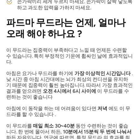
손가락끼리 세게 누르지 마세요. 손가락이 살짝 닿도록
하고 과도한 압력을 가하지 마세요.
파드마 무드라는
언제, 얼마나
오래 해야 하나요 ?
이
무드라는
집중력이 부족하다고 느낄 때 언제든 수련할
수 있습니다. 특히 부정적인 기운에 휩싸인 날에 효과적입니
다.
아침은 요가나
무드라를
하기에
가장 이상적인 시간입니다
.
낮 시간 중 아침 시간대에는 뇌가 최상의 컨디션을 유지하
기 때문에 집중력이 훨씬 높아집니다. 따라서 가장 효과적인
결과를 얻으려면
오전 4시에서 6시 사이에
이
무드라를
수
련하는 것이 좋습니다
아침에 이 동작을 하는 데 어려움이 있다면
저녁
에도 이
무
드라를
할 수 있습니다 .
이
무드라를
매일 최소 30~40분
동안 수련하는 것이 좋습
니다. 한 번에 몰아서 하든,
10분에서 15분씩 두 번에 나눠서
하든 자유입니다. 연구에 따르면, 특정
무드라
의 효과를 최