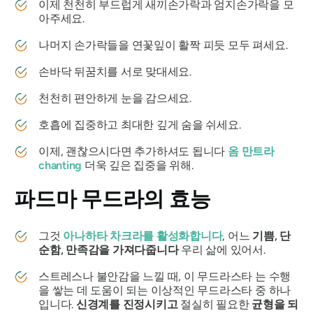
이제 천천히 부드럽게 새끼손가락과 엄지손가락을 모
아주세요.
나머지 손가락들을 연꽃잎이 활짝 피듯 모두 펴세요.
손바닥 뒤꿈치를 서로 맞대세요.
천천히 편안하게 눈을 감으세요.
호흡에 집중하고 최대한 깊게 숨을 쉬세요.
이제, 괜찮으시다면 추가하셔도 됩니다
옴
만트라
chanting
더욱 깊은 집중을 위해.
파드마 무드라의
효능
그것
아나하타 차크라를
활성화합니다
, 어느
기쁨, 단
순함, 만족감을 가져다줍니다
우리 삶에 있어서.
스트레스나 불안감을 느낄 때, 이 무드라스타 는 수행
을 쌓는 데 도움이 되는 이상적인
무드라스타
중 하나
입니다.
신경계를 진정시키고
절실히 필요한
균형을
되