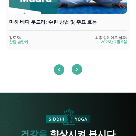
마하 베다 무드라: 수련 방법 및 주요 효능
검토자:
최종 업데이트 날짜:
검
산딥 솔란키
2025년 7월 5일
건강을
향상시켜 봅시다