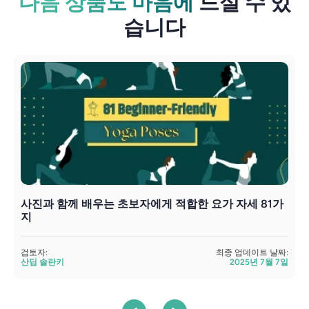
다음 상품도 마음에
드실 수 있
습니다
사진과 함께 배우는 초보자에게 적합한 요가 자세 81가
E
지
검토자:
최종 업데이트 날짜:
검
산딥 솔란키
2025년 7월 7일