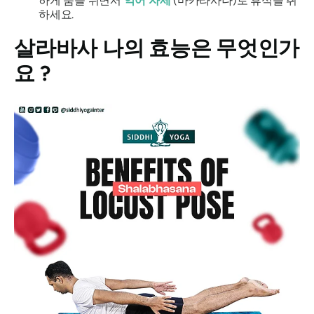
하게 숨을 쉬면서
악어 자세
(
마카라사나
)로 휴식을 취
하세요.
살라바사
나의 효능은 무엇인가
요 ?