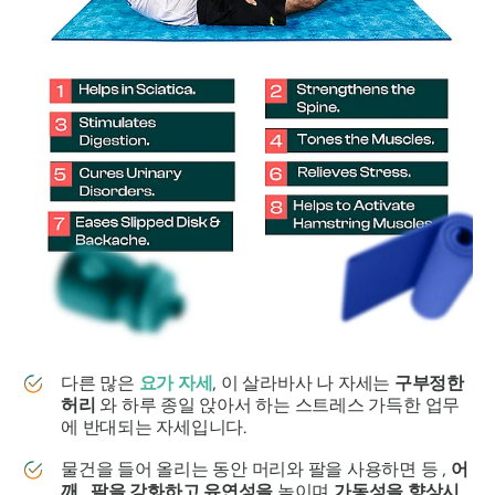
다른 많은
요가 자세
, 이
살라바사
나 자세는
구부정한
허리
와 하루 종일 앉아서 하는 스트레스 가득한 업무
에 반대되는 자세입니다.
물건을 들어 올리는 동안 머리와 팔을 사용하면 등 ,
어
깨
,
팔을
강화하고
유연성을
높이며
가동성을 향상시