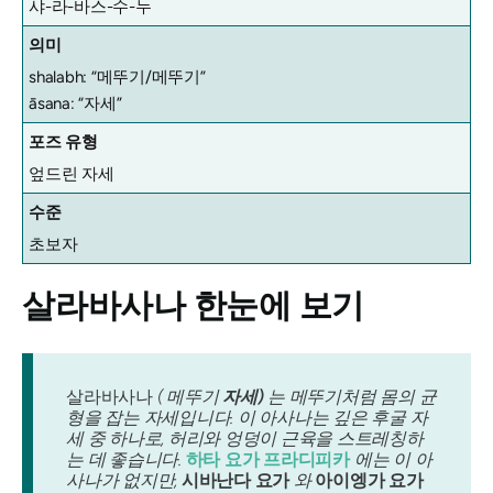
샤-라-바스-수-누
의미
shalabh: “메뚜기/메뚜기”
āsana: “자세”
포즈 유형
엎드린 자세
수준
초보자
살라바사나
한눈에 보기
살라바사나
( 메뚜기
자세)
는 메뚜기처럼 몸의 균
형을 잡는 자세입니다. 이 아사나는 깊은 후굴 자
세 중 하나로, 허리와 엉덩이 근육을 스트레칭하
는 데 좋습니다.
하타 요가 프라디피카
에는 이 아
사나가 없지만,
시바난다 요가
와
아이엥가 요가