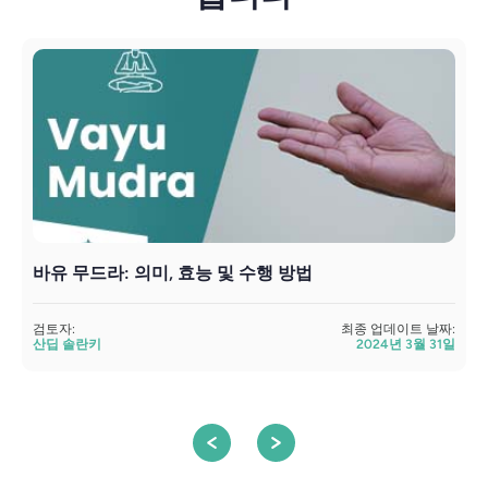
바유 무드라: 의미, 효능 및 수행 방법
검토자:
최종 업데이트 날짜:
검
산딥 솔란키
2024년 3월 31일