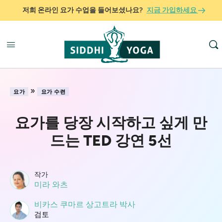
저희 온라인 요가 수업을 들어보셨나요?
지금 가입하세요
»
요가
요가 수련
요가를 당장 시작하고 싶게 만
드는 TED 강연 5선
작가
미라 와츠
비카스 쿠마르 상고트라 박사
검토